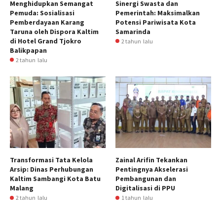
Menghidupkan Semangat
Sinergi Swasta dan
Pemuda: Sosialisasi
Pemerintah: Maksimalkan
Pemberdayaan Karang
Potensi Pariwisata Kota
Taruna oleh Dispora Kaltim
Samarinda
di Hotel Grand Tjokro
2 tahun lalu
Balikpapan
2 tahun lalu
Transformasi Tata Kelola
Zainal Arifin Tekankan
Arsip: Dinas Perhubungan
Pentingnya Akselerasi
Kaltim Sambangi Kota Batu
Pembangunan dan
Malang
Digitalisasi di PPU
2 tahun lalu
1 tahun lalu