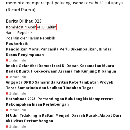
meminta mempercepat peluang usaha tersebut” tutupnya
(Ricard Parera)
Berita Dilihat:
323
Kominfo
KPI Aceh
KPID Kaltim
Harian Republik
Pos lain oleh Harian Republik
Pos terkait
Pendidikan Moral Pancasila Perlu Dikembalikan, Hindari
Kasus Penyimpanan
1 tahun lalu
Imaba Gelar Aksi Demostrasi Di Depan Kecamatan Muara
Badak Buntut Kekecewaan Asrama Tak Kunjung Dibangun
3 tahun lalu
Anggota DPRD Samarinda Kritisi Keterlambatan Proyek
Teras Samarinda dan Usulkan Tindakan Tegas
2 tahun lalu
Harhubnas 2023: Pertandingan Bulutangkis Mempererat
Kekompakan Insan Perhubungan
2 tahun lalu
M Udin Tidak Ingin Kaltim Menjadi Daerah Rusak, Akibat Dari
Aktivitas Pertambangan
2 tahun lalu