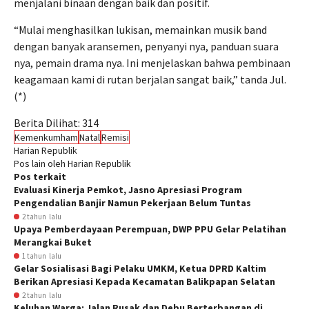
menjalani binaan dengan baik dan positif.
“Mulai menghasilkan lukisan, memainkan musik band
dengan banyak aransemen, penyanyi nya, panduan suara
nya, pemain drama nya. Ini menjelaskan bahwa pembinaan
keagamaan kami di rutan berjalan sangat baik,” tanda Jul.
(*)
Berita Dilihat:
314
Kemenkumham
Natal
Remisi
Harian Republik
Pos lain oleh Harian Republik
Pos terkait
Evaluasi Kinerja Pemkot, Jasno Apresiasi Program
Pengendalian Banjir Namun Pekerjaan Belum Tuntas
2 tahun lalu
Upaya Pemberdayaan Perempuan, DWP PPU Gelar Pelatihan
Merangkai Buket
1 tahun lalu
Gelar Sosialisasi Bagi Pelaku UMKM, Ketua DPRD Kaltim
Berikan Apresiasi Kepada Kecamatan Balikpapan Selatan
2 tahun lalu
Keluhan Warga: Jalan Rusak dan Debu Berterbangan di