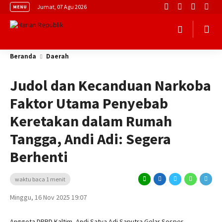
Jumat, 07 Agu 2026
MENU
Beranda
Daerah
Judol dan Kecanduan Narkoba
Faktor Utama Penyebab
Keretakan dalam Rumah
Tangga, Andi Adi: Segera
Berhenti
waktu baca 1 menit
Minggu, 16 Nov 2025 19:07
Anggota DPRD Kaltim, Andi Satya Adi Saputra Gelar Sosper.