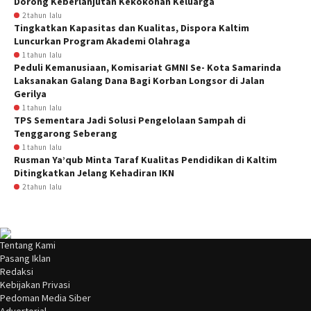
Dorong Keberlanjutan Kekokohan Keluarga
2 tahun lalu
Tingkatkan Kapasitas dan Kualitas, Dispora Kaltim
Luncurkan Program Akademi Olahraga
1 tahun lalu
Peduli Kemanusiaan, Komisariat GMNI Se- Kota Samarinda
Laksanakan Galang Dana Bagi Korban Longsor di Jalan
Gerilya
1 tahun lalu
TPS Sementara Jadi Solusi Pengelolaan Sampah di
Tenggarong Seberang
1 tahun lalu
Rusman Ya’qub Minta Taraf Kualitas Pendidikan di Kaltim
Ditingkatkan Jelang Kehadiran IKN
2 tahun lalu
Tentang Kami
Pasang Iklan
Redaksi
Kebijakan Privasi
Pedoman Media Siber