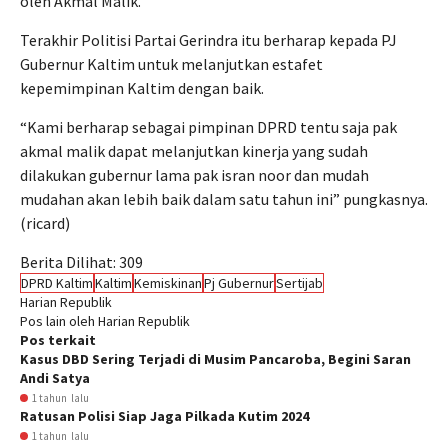
oleh Akmal Malik.
Terakhir Politisi Partai Gerindra itu berharap kepada PJ
Gubernur Kaltim untuk melanjutkan estafet
kepemimpinan Kaltim dengan baik.
“Kami berharap sebagai pimpinan DPRD tentu saja pak
akmal malik dapat melanjutkan kinerja yang sudah
dilakukan gubernur lama pak isran noor dan mudah
mudahan akan lebih baik dalam satu tahun ini” pungkasnya.
(ricard)
Berita Dilihat:
309
DPRD Kaltim
Kaltim
Kemiskinan
Pj Gubernur
Sertijab
Harian Republik
Pos lain oleh Harian Republik
Pos terkait
Kasus DBD Sering Terjadi di Musim Pancaroba, Begini Saran
Andi Satya
1 tahun lalu
Ratusan Polisi Siap Jaga Pilkada Kutim 2024
1 tahun lalu