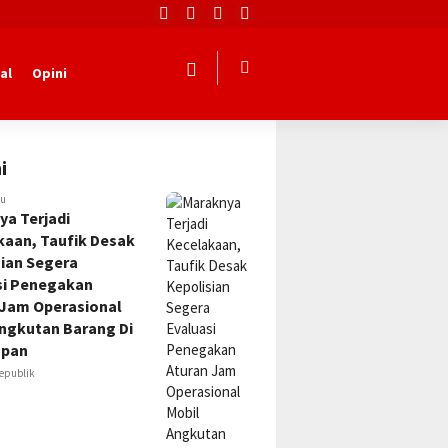
al
Opini
i
lu
ya Terjadi
kaan, Taufik Desak
sian Segera
si Penegakan
 Jam Operasional
Angkutan Barang Di
apan
epublik