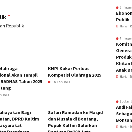
3 minggu
Ekonom
lik
Publik
ian Republik
Harian R
4 minggu
Komitm
Genera
Produkt
Khitan 
Olahraga
KNPI Kukar Perluas
Anak B
ional Akan Tampil
Kompetisi Olahraga 2025
Harian R
TRADNAS Tahun 2025
8 bulan lalu
tang
n lalu
1 bulan l
Andi Fai
hayakan Bagi
Safari Ramadan ke Masjid
Sebaga
atan, DPRD Kaltim
dan Musala di Bontang,
Bonta
Masyarakat
Pupuk Kaltim Salurkan
Harian R
tas Peredaran
Bantuan Rp280 Juta