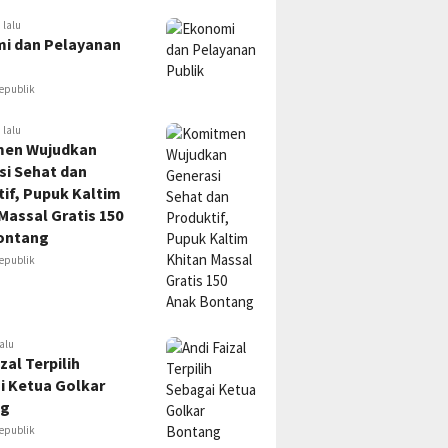
 lalu
i dan Pelayanan
epublik
 lalu
en Wujudkan
si Sehat dan
if, Pupuk Kaltim
Massal Gratis 150
ontang
epublik
alu
zal Terpilih
i Ketua Golkar
ng
epublik