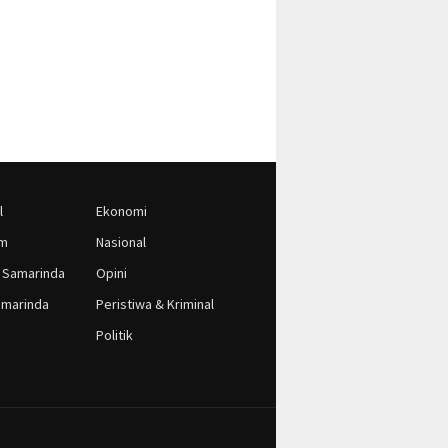
l
Ekonomi
im
Nasional
 Samarinda
Opini
marinda
Peristiwa & Kriminal
Politik