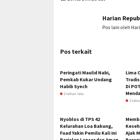
Harian Repub
Pos lain oleh Har
Pos terkait
Peringati Maulid Nabi,
Lima 
Pemkab Kukar Undang
Tradis
Habib Syech
Di PO
Menda
2 tahun lalu
1 tahu
Nyoblos di TPS 42
Memba
Kelurahan Loa Bakung,
Keseh
Fuad Yakin Pemilu Kali ini
Ajak 
Berjalan Lancar dan Aman
Beran