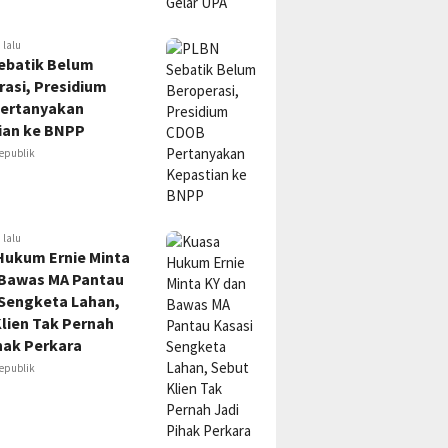
 lalu
ebatik Belum
asi, Presidium
ertanyakan
ian ke BNPP
epublik
 lalu
Hukum Ernie Minta
 Bawas MA Pantau
 Sengketa Lahan,
lien Tak Pernah
hak Perkara
epublik