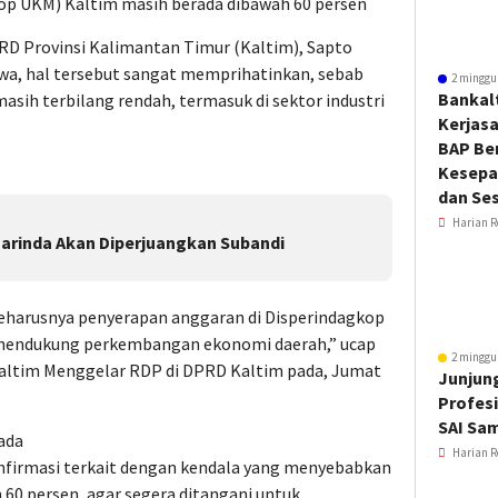
op UKM) Kaltim masih berada dibawah 60 persen
RD Provinsi Kalimantan Timur (Kaltim), Sapto
a, hal tersebut sangat memprihatinkan, sebab
2 minggu
Bankal
asih terbilang rendah, termasuk di sektor industri
Kerjas
BAP Be
Kesepa
dan Ses
Harian R
arinda Akan Diperjuangkan Subandi
seharusnya penyerapan anggaran di Disperindagkop
 mendukung perkembangan ekonomi daerah,” ucap
2 minggu
 Kaltim Menggelar RDP di DPRD Kaltim pada, Jumat
Junjung
Profesi
SAI Sa
ada
Harian R
firmasi terkait dengan kendala yang menyebabkan
60 persen, agar segera ditangani untuk