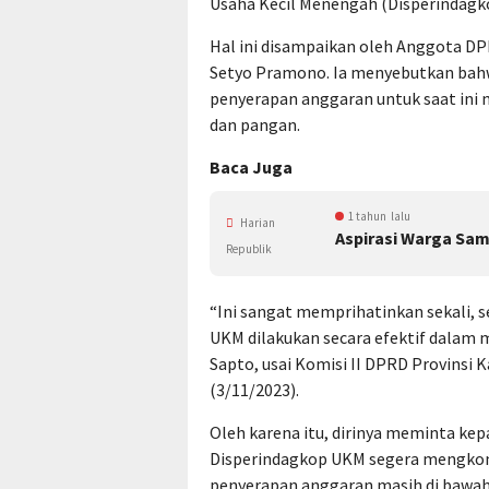
Usaha Kecil Menengah (Disperindagk
Hal ini disampaikan oleh Anggota DP
Setyo Pramono. Ia menyebutkan bahw
penyerapan anggaran untuk saat ini m
dan pangan.
Baca Juga
1 tahun lalu
Harian
Aspirasi Warga Sam
Republik
“Ini sangat memprihatinkan sekali, 
UKM dilakukan secara efektif dalam
Sapto, usai Komisi II DPRD Provinsi
(3/11/2023).
Oleh karena itu, dirinya meminta kep
Disperindagkop UKM segera mengkon
penyerapan anggaran masih di bawah 