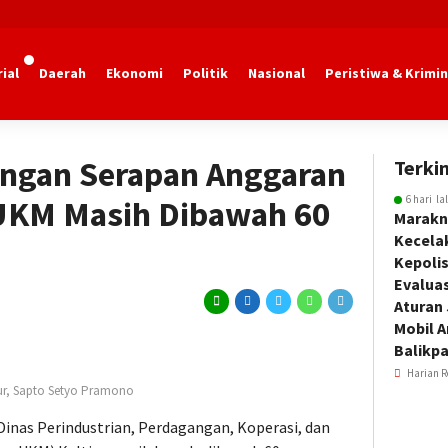
ial
Daerah
Ekonomi
Politik
Nasional
Peristiwa & Krimin
engan Serapan Anggaran
Terkin
6 hari la
UKM Masih Dibawah 60
Marakn
Kecela
Kepoli
Evalua
Aturan
Mobil 
Balikp
Harian R
ur, Sapto Setyo Pramono
inas Perindustrian, Perdagangan, Koperasi, dan