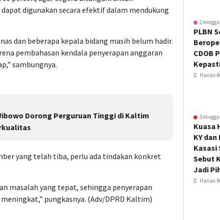
dapat digunakan secara efektif dalam mendukung
2 minggu
PLBN S
inas dan beberapa kepala bidang masih belum hadir.
Beroper
karena pembahasan kendala penyerapan anggaran
CDOB P
Kepast
ap,” sambungnya.
Harian R
Wibowo Dorong Perguruan Tinggi di Kaltim
3 minggu
Kuasa 
rkualitas
KY dan
Kasasi
ber yang telah tiba, perlu ada tindakan konkret
Sebut K
Jadi Pi
Harian R
n masalah yang tepat, sehingga penyerapan
 meningkat,” pungkasnya. (Adv/DPRD Kaltim)