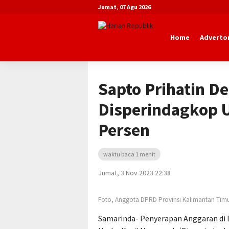
Jumat, 07 Agu 2026
Home
Advertor
Beranda
Advertorial
DPRD Kaltim
Sapto Prihatin D
Disperindagkop 
Persen
waktu baca 1 menit
Jumat, 3 Nov 2023 22:38
Foto, Anggota DPRD Provinsi Kalimantan Tim
Samarinda- Penyerapan Anggaran di D