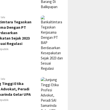
 lalu
timtara Tegaskan
ama Dengan PT
rdasarkan
katan Sejak 2023
uai Regulasi
epublik
 lalu
 Tinggi Etika
 Advokat, Peradi
marinda Gelar UPA
epublik