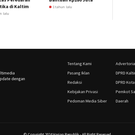
ika di Kaltim
1 tahun lalu
n lalu
Tentang Kami
Advertoria
ltimedia
Pasang Iklan
DPRD Kalt
rupdate dengan
Redaksi
DPRD Kota
Kebijakan Privasi
Pemkot Sa
Pedoman Media Siber
Daerah
© Copyright 2024 Harian Republik - All Right Reserved.