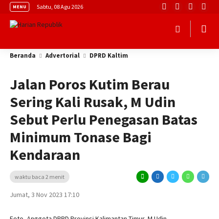
Sabtu, 08 Agu 2026
MENU
Beranda
Advertorial
DPRD Kaltim
Jalan Poros Kutim Berau
Sering Kali Rusak, M Udin
Sebut Perlu Penegasan Batas
Minimum Tonase Bagi
Kendaraan
waktu baca 2 menit
Jumat, 3 Nov 2023 17:10
Foto, Anggota DPRD Provinsi Kalimantan Timur, M Udin