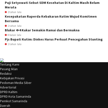
Puji Setyowati Sebut SDM Kesehatan Di Kaltim Masih Belum
Merata
2 tahun lalu
Kesepakatan Raperda Kebakaran Kutim Wujud Komitmen
Bersama
1 tahun lalu
Blukar 4×4 Kukar Semakin Ramai dan Bermakna
8 bulan lalu
Pjs Bupati Kutim: Dinkes Harus Perkuat Pencegahan Stunting
1 tahun lalu
Tentang Kami
Pasang Iklan
Redaksi
Kebijakan Privasi
Pedoman Media Siber
Advertorial
DPRD Kaltim
DPRD Kota Samarinda
Pemkot Samarinda
Daerah