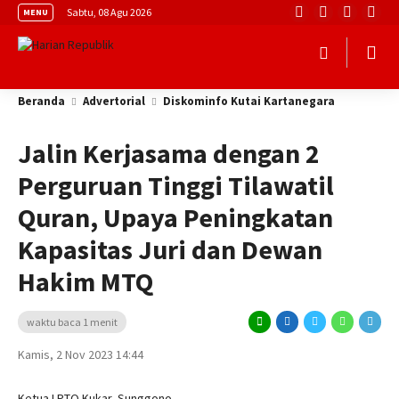
Sabtu, 08 Agu 2026
MENU
Beranda
Advertorial
Diskominfo Kutai Kartanegara
Jalin Kerjasama dengan 2
Perguruan Tinggi Tilawatil
Quran, Upaya Peningkatan
Kapasitas Juri dan Dewan
Hakim MTQ
waktu baca 1 menit
Kamis, 2 Nov 2023 14:44
Ketua LPTQ Kukar, Sunggono.