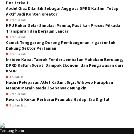
Pos terkait
Abdul Giaz Dilantik Sebagai Anggota DPRD Kaltim: Tetap
Aktif Jadi Konten Kreator
1 tahun lalu
KPU Kukar Gelar Simulasi Pemilu, Pastikan Proses Pilkada
Transparan dan Berjalan Lancar
1 tahun lalu
Camat Tenggarong Dorong Pembangunan Irigasi untuk
Dukung Sektor Pertanian
1 tahun lalu
Insiden Kapal Tabrak Fender Jembatan Mahakam Berulang,
DPRD Kaltim Soroti Dampak Ekonomi dan Pengawasan dari
KSOP
4 bulan lalu
Hadiri Pelepasan Atlet Kaltim, Sigit Wibowo Harapkan
Mampu Meraih Medali Sebanyak Mungkin
2 tahun lalu
Kwarcab Kukar Perbarui Pramuka Hadapi Era Digital
8 bulan lalu
Tentang Kami