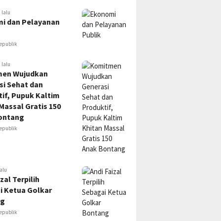
 lalu
i dan Pelayanan
epublik
 lalu
en Wujudkan
si Sehat dan
if, Pupuk Kaltim
Massal Gratis 150
ontang
epublik
alu
zal Terpilih
i Ketua Golkar
ng
epublik