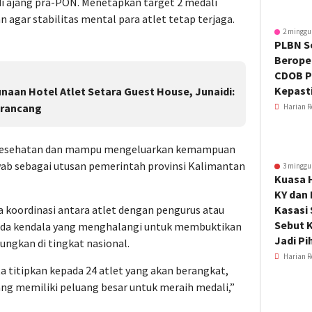
i ajang pra-PON. Menetapkan target 2 medali
agar stabilitas mental para atlet tetap terjaga.
2 minggu
PLBN S
Beroper
CDOB P
Kepast
naan Hotel Atlet Setara Guest House, Junaidi:
irancang
Harian R
an kesehatan dan mampu mengeluarkan kemampuan
ab sebagai utusan pemerintah provinsi Kalimantan
3 minggu
Kuasa 
KY dan
koordinasi antara atlet dengan pengurus atau
Kasasi
Sebut K
 ada kendala yang menghalangi untuk membuktikan
Jadi Pi
ungkan di tingkat nasional.
Harian R
a titipkan kepada 24 atlet yang akan berangkat,
ang memiliki peluang besar untuk meraih medali,”