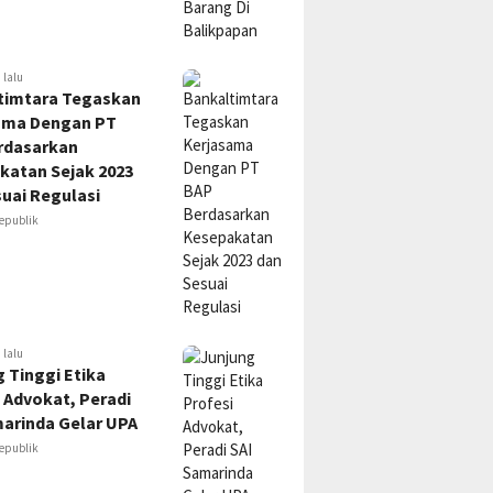
 lalu
timtara Tegaskan
ama Dengan PT
rdasarkan
katan Sejak 2023
uai Regulasi
epublik
 lalu
 Tinggi Etika
 Advokat, Peradi
marinda Gelar UPA
epublik