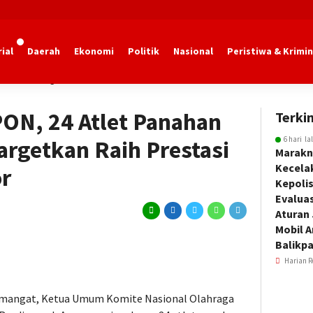
ial
Daerah
Ekonomi
Politik
Nasional
Peristiwa & Krimin
dan Olahraga Kaltim
ON, 24 Atlet Panahan
Terkin
6 hari la
argetkan Raih Prestasi
Marakn
Kecela
r
Kepoli
Evalua
Aturan
Mobil 
Balikp
Harian R
mangat, Ketua Umum Komite Nasional Olahraga