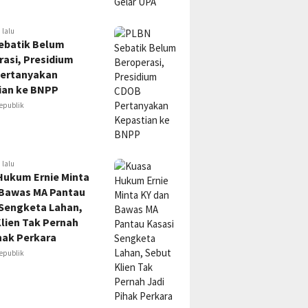
 lalu
ebatik Belum
asi, Presidium
ertanyakan
ian ke BNPP
epublik
 lalu
Hukum Ernie Minta
 Bawas MA Pantau
 Sengketa Lahan,
lien Tak Pernah
hak Perkara
epublik