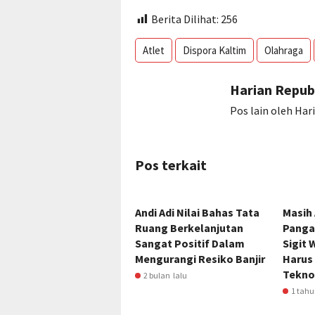
Berita Dilihat:
256
Atlet
Dispora Kaltim
Olahraga
Harian Repub
Pos lain oleh Har
Pos terkait
Andi Adi Nilai Bahas Tata
Masih 
Ruang Berkelanjutan
Pangan
Sangat Positif Dalam
Sigit 
Mengurangi Resiko Banjir
Harus
Tekno
2 bulan lalu
1 tahu