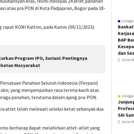
Rusdiansyah Aras, resmi melepas 24 atlet panahan
asi atau pra PON di Kota Padjajaran, Bogor pada 18-
2 minggu
Bankal
g rapat KONI Kaltim, pada Kamis (09/11/2023).
Kerjas
BAP Be
Kesepa
dan Ses
curkan Program IPO, Suriani: Pentingnya
Harian R
ehatan Masyarakat
Persatuan Panahan Seluruh Indonesia (Perpani)
abir, yang menyampaikan rasa terima kasih atas
2 minggu
hraga panahan, terutama dalam ajang pra-PON.
Junjung
Profesi
a atlet telah melewati seleksi ketat sebanyak dua
SAI Sa
Harian R
tomo berharap dapat melahirkan atlet-atlet yang