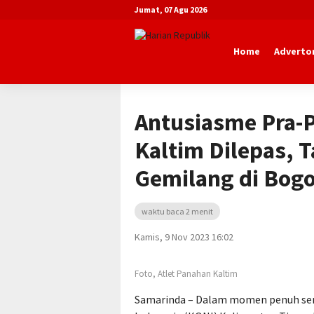
Jumat, 07 Agu 2026
Home
Advertor
Beranda
Advertorial
Dinas Pemuda 
Antusiasme Pra-P
Kaltim Dilepas, T
Gemilang di Bogo
waktu baca 2 menit
Kamis, 9 Nov 2023 16:02
Foto, Atlet Panahan Kaltim
Samarinda – Dalam momen penuh se