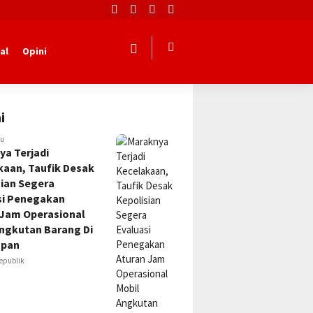
al
Opini
i
lu
ya Terjadi
kaan, Taufik Desak
sian Segera
si Penegakan
 Jam Operasional
Angkutan Barang Di
apan
epublik