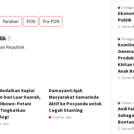
3 minggu
Ekonom
Publik
Panahan
PON
Pra-PON
Harian R
lik
4 minggu
Komitm
ian Republik
Genera
Produkt
Khitan 
Anak B
Harian R
Andalkan Suplai
Damayanti Ajak
 Dari Luar Daerah,
Masyarakat Samarinda
Wibowo: Petani
Aktif ke Posyandu untuk
1 bulan l
Andi Fai
 Tingkatkan
Cegah Stunting
Sebaga
logi
2 tahun lalu
Bonta
n lalu
Harian R