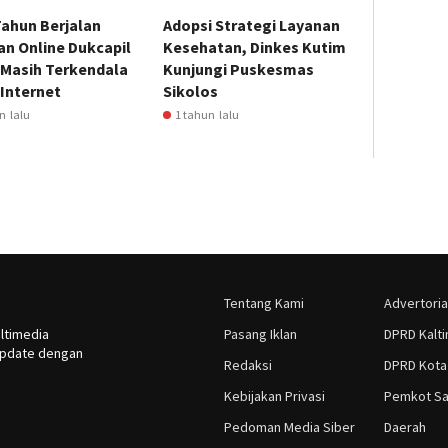
Tahun Berjalan
Adopsi Strategi Layanan
n Online Dukcapil
Kesehatan, Dinkes Kutim
 Masih Terkendala
Kunjungi Puskesmas
Internet
Sikolos
n lalu
1 tahun lalu
Tentang Kami
Advertoria
ltimedia
Pasang Iklan
DPRD Kalt
rupdate dengan
Redaksi
DPRD Kota
Kebijakan Privasi
Pemkot Sa
Pedoman Media Siber
Daerah