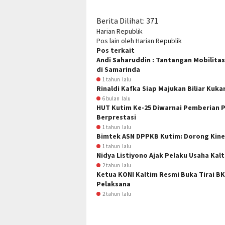
Berita Dilihat:
371
Harian Republik
Pos lain oleh Harian Republik
Pos terkait
Andi Saharuddin : Tantangan Mobilitas
di Samarinda
1 tahun lalu
Rinaldi Kafka Siap Majukan Biliar Kuka
6 bulan lalu
HUT Kutim Ke-25 Diwarnai Pemberian 
Berprestasi
1 tahun lalu
Bimtek ASN DPPKB Kutim: Dorong Kine
1 tahun lalu
Nidya Listiyono Ajak Pelaku Usaha Kal
2 tahun lalu
Ketua KONI Kaltim Resmi Buka Tirai BK 
Pelaksana
2 tahun lalu