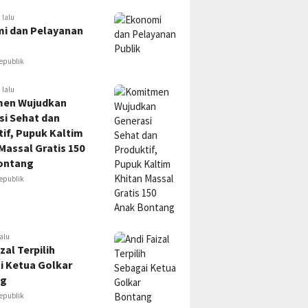
 lalu
i dan Pelayanan
epublik
 lalu
en Wujudkan
si Sehat dan
if, Pupuk Kaltim
Massal Gratis 150
ontang
epublik
alu
zal Terpilih
i Ketua Golkar
ng
epublik