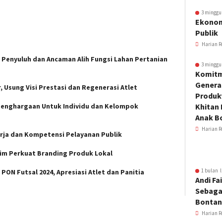
3 minggu
Ekonom
Publik
Harian R
 Penyuluh dan Ancaman Alih Fungsi Lahan Pertanian
3 minggu
Komitm
Genera
r, Usung Visi Prestasi dan Regenerasi Atlet
Produkt
Penghargaan Untuk Individu dan Kelompok
Khitan 
Anak B
Harian R
rja dan Kompetensi Pelayanan Publik
tim Perkuat Branding Produk Lokal
1 bulan l
PON Futsal 2024, Apresiasi Atlet dan Panitia
Andi Fai
Sebaga
Bonta
Harian R