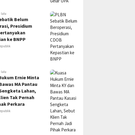
 lalu
ebatik Belum
asi, Presidium
ertanyakan
ian ke BNPP
epublik
 lalu
Hukum Ernie Minta
 Bawas MA Pantau
 Sengketa Lahan,
lien Tak Pernah
hak Perkara
epublik