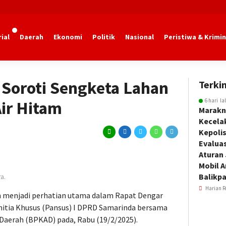
ial
Daerah
Ekonomi
Politik
Nasional
Peristiwa & Krimin
marinda
Soroti Sengketa Lahan
Terkin
6 hari la
Air Hitam
Marakn
Kecela
Kepoli
Evalua
Aturan
Mobil 
Balikp
a.
Harian R
n menjadi perhatian utama dalam Rapat Dengar
nitia Khusus (Pansus) I DPRD Samarinda bersama
Daerah (BPKAD) pada, Rabu (19/2/2025).