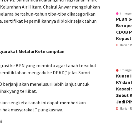
i Kelurahan Air Hitam. Chairul Anwar mengeluhkan
 selama bertahun-tahun tiba-tiba dikategorikan
2 minggu
PLBN S
, sertifikat kepemilikannya diblokir sejak tahun
Beroper
CDOB P
Kepast
Harian R
yarakat Melalui Keterampilan
grasi ke BPN yang meminta agar tanah tersebut
3 minggu
pemilik lahan mengadu ke DPRD,” jelas Samri.
Kuasa 
KY dan
berjanji akan menelusuri lebih lanjut untuk
Kasasi
ihak yang terlibat.
Sebut K
Jadi Pi
ian sengketa tanah ini dapat memberikan
Harian R
n hak masyarakat,” pungkasnya.
ri