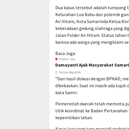
Dua kasus tersebut adalah tumpang t
Kelurahan Loa Bahu dan polemik ganti
Air Hitam, Kota Samarinda.
Ketua Kom
keberadaan gedung olahraga yang di
Jalan Folder Air Hitam. Status lahan
karena ada warga yang mengklaim seb
Baca Juga
2 tahun lalu
Damayanti Ajak Masyarakat Samari
Harian Republik
“Dari hasil diskusi dengan BPKAD, 
dibebaskan. Saat ini masih ada tujuh
kata Samri.
Pemerintah daerah telah meminta p
titik koordinat ke Badan Pertanahan
kepemilikan lahan.
Kasus lain yang juga menjadi perhati