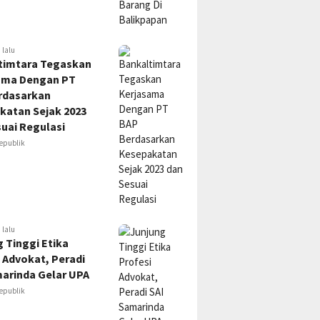
 lalu
timtara Tegaskan
ama Dengan PT
rdasarkan
katan Sejak 2023
uai Regulasi
epublik
 lalu
 Tinggi Etika
 Advokat, Peradi
marinda Gelar UPA
epublik