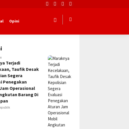
al
Opini
i
lu
ya Terjadi
kaan, Taufik Desak
sian Segera
si Penegakan
 Jam Operasional
Angkutan Barang Di
apan
epublik