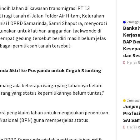
indih lahan di kawasan transmigrasi RT 13
 rugi tanah di Jalan Folder Air Hitam, Kelurahan
2 minggu
isi I DPRD Samarinda, Samri Shaputra, menyoroti
Bankal
gunakan untuk latihan anggar dan taekwondo di
Kerjas
 tempat gedung tersebut berdiri masih belum jelas
BAP Be
agai pemilik sah tanah tersebut.
Kesepa
dan Ses
Harian R
nda Aktif ke Posyandu untuk Cegah Stunting
memang ada beberapa warga yang lahannya belum
 orang yang status kepemilikannya belum tuntas,”
2 minggu
Junjung
ara pengklaim lahan untuk mengajukan penentuan
Profesi
 Nasional (BPN) guna memperjelas status
SAI Sa
Harian R
an DPRD Samarinda adalah ganti rugi lahan milik