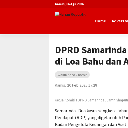
Kamis, 06 Agu 2026
Home
Advertor
Beranda
Advertorial
DPRD Kota Sa
DPRD Samarinda 
di Loa Bahu dan 
waktu baca 2 menit
Kamis, 20 Feb 2025 17:28
Ketua Komisi I DPRD Samarinda, Samri Shaputr
Samarinda- Dua kasus sengketa laha
Pendapat (RDP) yang digelar oleh Pa
Badan Pengelola Keuangan dan Aset 