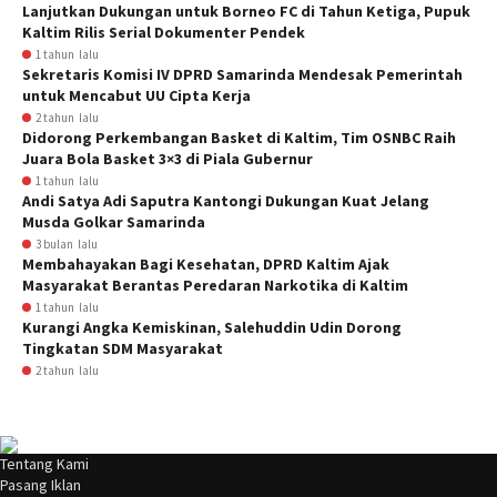
Lanjutkan Dukungan untuk Borneo FC di Tahun Ketiga, Pupuk
Kaltim Rilis Serial Dokumenter Pendek
1 tahun lalu
Sekretaris Komisi IV DPRD Samarinda Mendesak Pemerintah
untuk Mencabut UU Cipta Kerja
2 tahun lalu
Didorong Perkembangan Basket di Kaltim, Tim OSNBC Raih
Juara Bola Basket 3×3 di Piala Gubernur
1 tahun lalu
Andi Satya Adi Saputra Kantongi Dukungan Kuat Jelang
Musda Golkar Samarinda
3 bulan lalu
Membahayakan Bagi Kesehatan, DPRD Kaltim Ajak
Masyarakat Berantas Peredaran Narkotika di Kaltim
1 tahun lalu
Kurangi Angka Kemiskinan, Salehuddin Udin Dorong
Tingkatan SDM Masyarakat
2 tahun lalu
Tentang Kami
Pasang Iklan