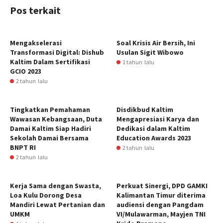
Pos terkait
Mengakselerasi
Soal Krisis Air Bersih, Ini
Transformasi Digital: Dishub
Usulan Sigit Wibowo
Kaltim Dalam Sertifikasi
1 tahun lalu
GCIO 2023
2 tahun lalu
Tingkatkan Pemahaman
Disdikbud Kaltim
Wawasan Kebangsaan, Duta
Mengapresiasi Karya dan
Damai Kaltim Siap Hadiri
Dedikasi dalam Kaltim
Sekolah Damai Bersama
Education Awards 2023
BNPT RI
2 tahun lalu
2 tahun lalu
Kerja Sama dengan Swasta,
Perkuat Sinergi, DPD GAMKI
Loa Kulu Dorong Desa
Kalimantan Timur diterima
Mandiri Lewat Pertanian dan
audiensi dengan Pangdam
UMKM
VI/Mulawarman, Mayjen TNI