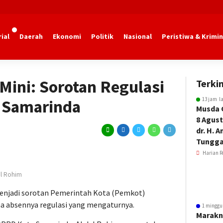
ial
Daerah
Ekonomi
Politik
Nasional
Peristiwa & Krimin
marinda
Mini: Sorotan Regulasi
Terkin
13 jam l
 Samarinda
Musda 
8 Agust
dr. H. 
Tungga
Harian R
ul Rohim
enjadi sorotan Pemerintah Kota (Pemkot)
 absennya regulasi yang mengaturnya.
1 minggu
Marakn