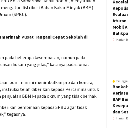
I DPRD Kota Samarinda, Abdul Rohim, menyatakan
Kecela
 mengatur distribusi Bahan Bakar Minyak (BBM)
Kepoli
 Umum (SPBU).
Evalua
Aturan
Mobil 
Balikp
emerintah Pusat Tangani Cepat Sekolah di
Harian R
gan pada beberapa kesempatan, namun pada
ndasan hukum yang jelas,” katanya pada Jumat
2 minggu
an pom mini ini menimbulkan pro dan kontra,
Bankal
 instruksi telah diberikan kepada Pertamina untuk
Kerjas
 penjualan BBM kepada oknum yang tidak berhak.
BAP Be
Kesepa
berikan pembinaan kepada SPBU agar tidak
dan Ses
k,” tegasnya.
Harian R