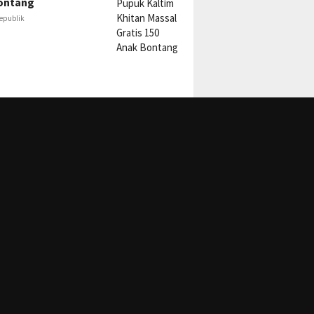
ontang
epublik