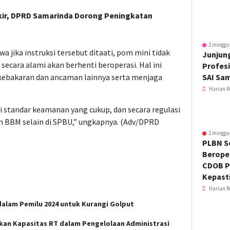
rkir, DPRD Samarinda Dorong Peningkatan
2 minggu
 jika instruksi tersebut ditaati, pom mini tidak
Junjung
cara alami akan berhenti beroperasi. Hal ini
Profesi
 kebakaran dan ancaman lainnya serta menjaga
SAI Sa
Harian R
 standar keamanan yang cukup, dan secara regulasi
n BBM selain di SPBU,” ungkapnya. (Adv/DPRD
2 minggu
PLBN S
Beroper
CDOB P
Kepast
Harian R
dalam Pemilu 2024 untuk Kurangi Golput
kan Kapasitas RT dalam Pengelolaan Administrasi