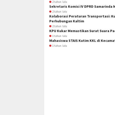
2 tahun lalu
Sekretaris Komisi IV DPRD Samarinda
2 tahun lalu
Kolaborasi Peraturan Transportasi: K
Perhubungan Kaltim
2 tahun lalu
KPU Kukar Memastikan Surat Suara Pad
1 tahun lalu
Mahasiswa STAIS Kutim KKL di Kecama
1 tahun lalu