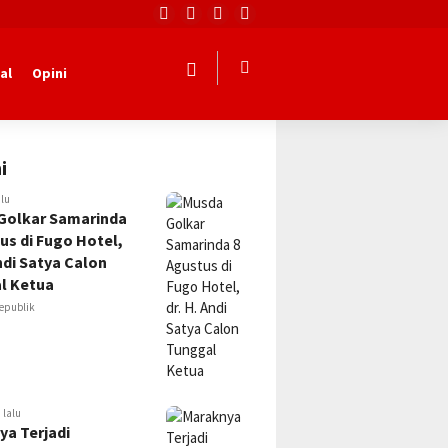
al
Opini
i
alu
Golkar Samarinda
us di Fugo Hotel,
Andi Satya Calon
l Ketua
epublik
 lalu
ya Terjadi