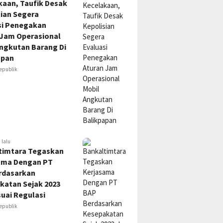
kaan, Taufik Desak
sian Segera
si Penegakan
 Jam Operasional
Angkutan Barang Di
apan
epublik
 lalu
timtara Tegaskan
ama Dengan PT
rdasarkan
katan Sejak 2023
uai Regulasi
epublik