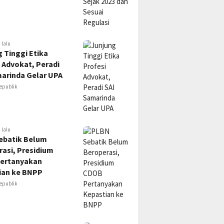
 lalu
 Tinggi Etika
 Advokat, Peradi
marinda Gelar UPA
epublik
 lalu
ebatik Belum
asi, Presidium
ertanyakan
ian ke BNPP
epublik