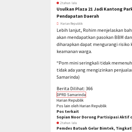
2 tahun lalu
Usulkan Plaza 21 Jadi Kantong Pa
Pendapatan Daerah
Harian Republik
Lebih lanjut, Rohim menjelaskan bahwa
akan mendapatkan pasokan BBM dan se
diharapkan dapat mengurangi risiko
keamanan warga.
“Pom mini seringkali tidak memenuhi
tidak ada yang mengizinkan penjuala
Samarinda)
Berita Dilihat:
366
DPRD Samarinda
Harian Republik
Pos lain oleh Harian Republik
Pos terkait
Sopian Noor Dorong Partisipasi Aktif 
2 tahun lalu
Pemdes Batuah Gelar Bimtek, Tingkat