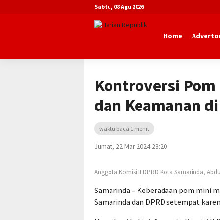
Sabtu, 08 Agu 2026
Home
Advertor
Beranda
Advertorial
DPRD Kota Sa
Kontroversi Pom 
dan Keamanan di
waktu baca 1 menit
Jumat, 22 Mar 2024 23:20
Anggota Komisi II DPRD Kota Samarinda, Abd
Samarinda – Keberadaan pom mini m
Samarinda dan DPRD setempat karena