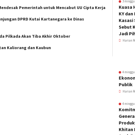
3 minggu
Kuasa 
 Mendesak Pemerintah untuk Mencabut UU Cipta Kerja
KY dan
unjungan DPRD Kutai Kartanegara ke Dinas
Kasasi
Sebut K
Jadi Pi
a Pilkada Akan Tiba Akhir Oktober
Harian R
tan Kaliorang dan Kaubun
4 minggu
Ekonom
Publik
Harian R
4 minggu
Komitm
Genera
Produkt
Khitan 