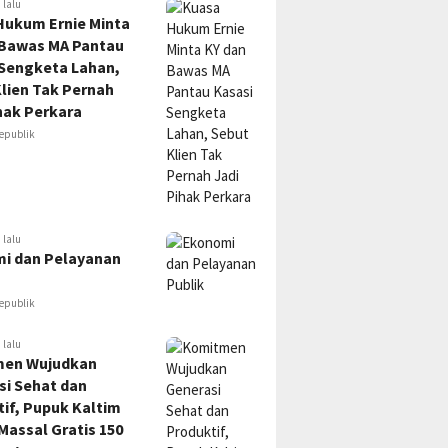
 lalu
Hukum Ernie Minta
 Bawas MA Pantau
 Sengketa Lahan,
lien Tak Pernah
hak Perkara
epublik
 lalu
i dan Pelayanan
epublik
 lalu
en Wujudkan
si Sehat dan
if, Pupuk Kaltim
Massal Gratis 150