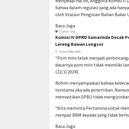
Menyikapi hal ini, Anggota Komisi I
bahwa dalam regulasi yang ada hanya
oleh Stasiun Pengisian Bahan Bakar
Baca Juga
1 tahun lalu
Komisi IV DPRD Samarinda Desak P
Lereng Rawan Longsor
Harian Republik
“Pom mini telah menjadi perbincan
dasarnya pom mini tidak memiliki la
(22/3/2024).
Rohim menyampaikan bahwa keberada
terutama jika ada penertiban. Namun,
memastikan SPBU tidak mengizinkan
“Kita meminta Pertamina untuk mem
menjual BBM kepada yang tidak berha
Baca Juga