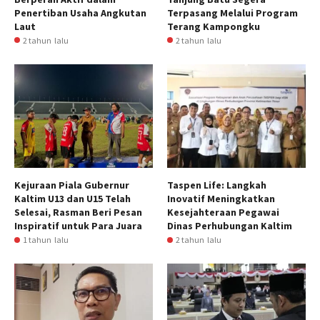
Penertiban Usaha Angkutan
Terpasang Melalui Program
Laut
Terang Kampongku
2 tahun lalu
2 tahun lalu
Kejuraan Piala Gubernur
Taspen Life: Langkah
Kaltim U13 dan U15 Telah
Inovatif Meningkatkan
Selesai, Rasman Beri Pesan
Kesejahteraan Pegawai
Inspiratif untuk Para Juara
Dinas Perhubungan Kaltim
1 tahun lalu
2 tahun lalu