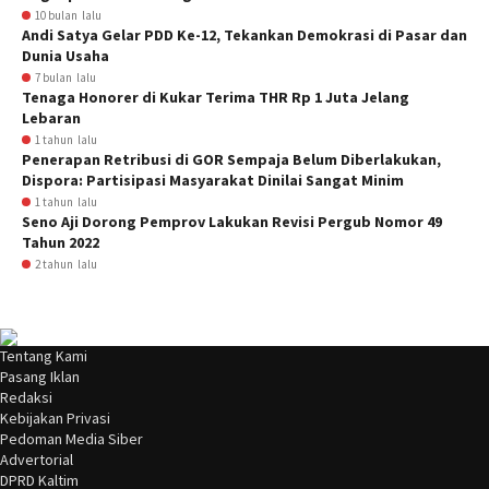
10 bulan lalu
Andi Satya Gelar PDD Ke-12, Tekankan Demokrasi di Pasar dan
Dunia Usaha
7 bulan lalu
Tenaga Honorer di Kukar Terima THR Rp 1 Juta Jelang
Lebaran
1 tahun lalu
Penerapan Retribusi di GOR Sempaja Belum Diberlakukan,
Dispora: Partisipasi Masyarakat Dinilai Sangat Minim
1 tahun lalu
Seno Aji Dorong Pemprov Lakukan Revisi Pergub Nomor 49
Tahun 2022
2 tahun lalu
Tentang Kami
Pasang Iklan
Redaksi
Kebijakan Privasi
Pedoman Media Siber
Advertorial
DPRD Kaltim