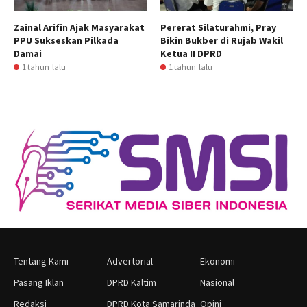
Zainal Arifin Ajak Masyarakat
Pererat Silaturahmi, Pray
PPU Sukseskan Pilkada
Bikin Bukber di Rujab Wakil
Damai
Ketua II DPRD
1 tahun lalu
1 tahun lalu
Tentang Kami
Advertorial
Ekonomi
Pasang Iklan
DPRD Kaltim
Nasional
Redaksi
DPRD Kota Samarinda
Opini