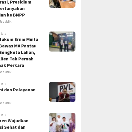
asi, Presidium
ertanyakan
ian ke BNPP
Republik
 lalu
Hukum Ernie Minta
 Bawas MA Pantau
 Sengketa Lahan,
lien Tak Pernah
hak Perkara
Republik
 lalu
i dan Pelayanan
Republik
 lalu
en Wujudkan
si Sehat dan