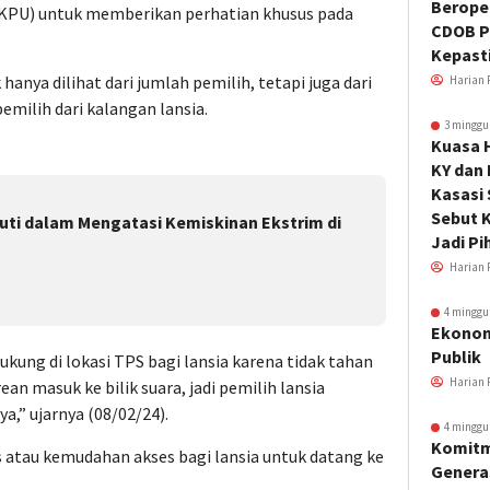
Beroper
PU) untuk memberikan perhatian khusus pada
CDOB P
Kepast
anya dilihat dari jumlah pemilih, tetapi juga dari
Harian 
pemilih dari kalangan lansia.
3 minggu
Kuasa 
KY dan
Kasasi
Sebut K
stuti dalam Mengatasi Kemiskinan Ekstrim di
Jadi Pi
Harian 
4 minggu
Ekonom
Publik
ung di lokasi TPS bagi lansia karena tidak tahan
Harian 
n masuk ke bilik suara, jadi pemilih lansia
,” ujarnya (08/02/24).
4 minggu
Komitm
s atau kemudahan akses bagi lansia untuk datang ke
Genera