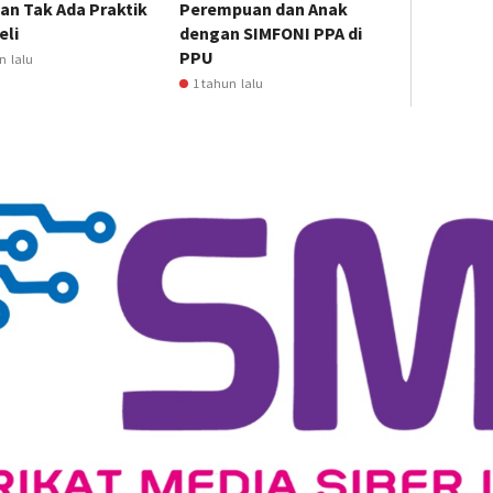
an Tak Ada Praktik
Perempuan dan Anak
eli
dengan SIMFONI PPA di
PPU
n lalu
1 tahun lalu