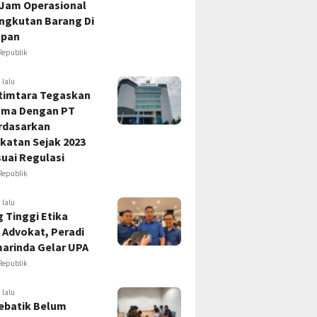
 Jam Operasional
Angkutan Barang Di
apan
Republik
 lalu
timtara Tegaskan
ama Dengan PT
rdasarkan
katan Sejak 2023
uai Regulasi
Republik
 lalu
 Tinggi Etika
 Advokat, Peradi
marinda Gelar UPA
Republik
 lalu
ebatik Belum