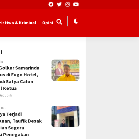
ristiwa & Kriminal
Opini
i
alu
Golkar Samarinda
us di Fugo Hotel,
Andi Satya Calon
l Ketua
Republik
 lalu
ya Terjadi
kaan, Taufik Desak
sian Segera
si Penegakan