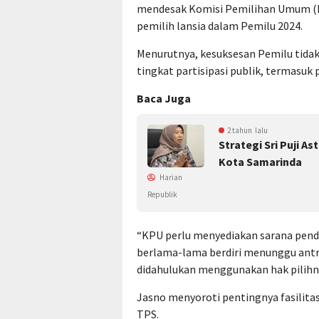
mendesak Komisi Pemilihan Umum (K
pemilih lansia dalam Pemilu 2024.
Menurutnya, kesuksesan Pemilu tidak h
tingkat partisipasi publik, termasuk 
Baca Juga
2 tahun lalu
Strategi Sri Puji A
Kota Samarinda
Harian
Republik
“KPU perlu menyediakan sarana penduk
berlama-lama berdiri menunggu antrea
didahulukan menggunakan hak pilihnya
Jasno menyoroti pentingnya fasilita
TPS.