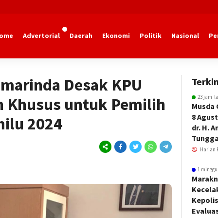
ome
Advertorial
Daerah
Ekonomi
Politik
Nasional
Pe
marinda
amarinda Desak KPU
Terkin
23 jam l
n Khusus untuk Pemilih
Musda 
8 Agust
ilu 2024
dr. H. 
Tungga
Harian 
1 minggu
Marakn
Kecela
Kepoli
Evalua