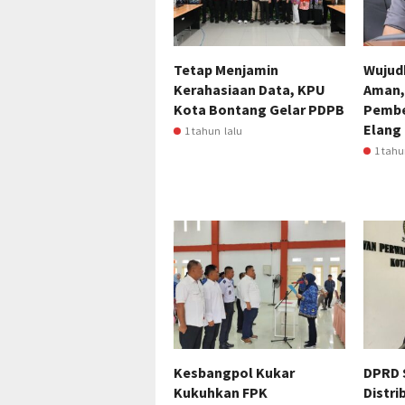
Tetap Menjamin
Wujud
Kerahasiaan Data, KPU
Aman,
Kota Bontang Gelar PDPB
Pembe
Elang
1 tahun lalu
1 tahu
Kesbangpol Kukar
DPRD 
Kukuhkan FPK
Distri