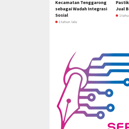
Kecamatan Tenggarong
Pastik
sebagai Wadah Integrasi
Jual B
Sosial
1 tahu
1 tahun lalu