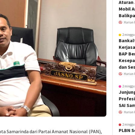
Aturan
Mobil 
Balikp
Harian 
2 minggu
Bankal
Kerjas
BAP Be
Kesepa
dan Ses
Harian 
2 minggu
Junjung
Profesi
SAI Sa
Harian 
2 minggu
PLBN S
ta Samarinda dari Partai Amanat Nasional (PAN),