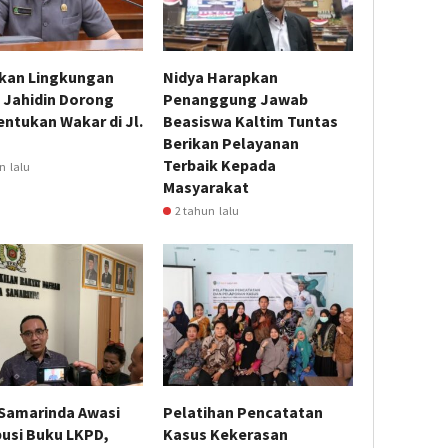
kan Lingkungan
Nidya Harapkan
 Jahidin Dorong
Penanggung Jawab
ntukan Wakar di Jl.
Beasiswa Kaltim Tuntas
Berikan Pelayanan
Terbaik Kepada
n lalu
Masyarakat
2 tahun lalu
Samarinda Awasi
Pelatihan Pencatatan
busi Buku LKPD,
Kasus Kekerasan