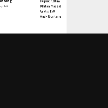
ontang
epublik