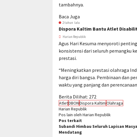
tambahnya.
Baca Juga
2 tahun lalu
Dispora Kaltim Bantu Atlet Disabil
Harian Republik
Agus Hari Kesuma menyoroti penting
konsistensi dari seluruh pemangku 
prestasi.
“Meningkatkan prestasi olahraga In
harga diri bangsa. Pembinaan dan 
waktu yang panjang dan perencanaan 
Berita Dilihat:
272
Atlet
DBON
Dispora Kaltim
Olahraga
Harian Republik
Pos lain oleh Harian Republik
Pos terkait
Subandi Himbau Seluruh Lapisan Masya
Mendatang