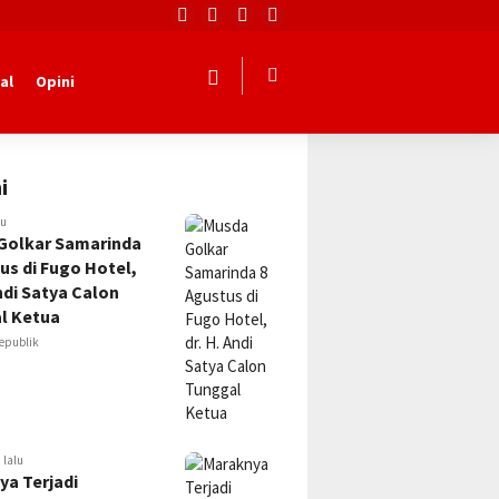
al
Opini
i
lu
Golkar Samarinda
us di Fugo Hotel,
Andi Satya Calon
l Ketua
epublik
 lalu
ya Terjadi