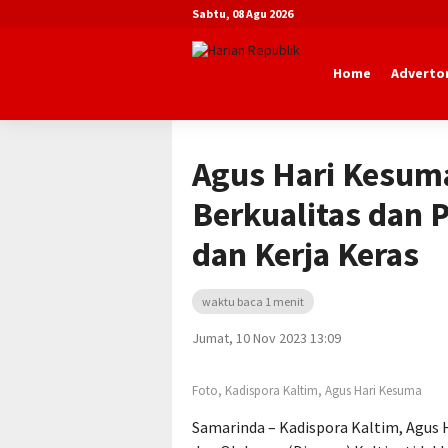
Sabtu, 08 Agu 2026
Home
Advertor
Beranda
Advertorial
Dinas Pemuda 
Agus Hari Kesuma
Berkualitas dan 
dan Kerja Keras
waktu baca 1 menit
Jumat, 10 Nov 2023 13:09
Foto, Kadispora Kaltim, Agus Hari Kesuma
Samarinda – Kadispora Kaltim, Agus