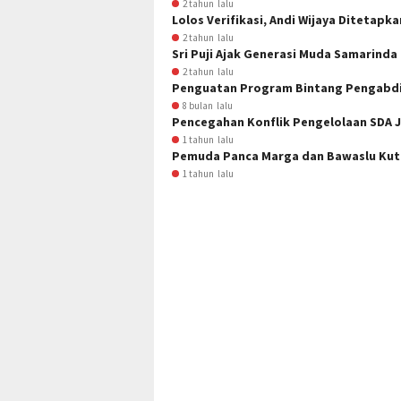
2 tahun lalu
Lolos Verifikasi, Andi Wijaya Ditetap
2 tahun lalu
Sri Puji Ajak Generasi Muda Samarind
2 tahun lalu
Penguatan Program Bintang Pengabdia
8 bulan lalu
Pencegahan Konflik Pengelolaan SDA J
1 tahun lalu
Pemuda Panca Marga dan Bawaslu Kuti
1 tahun lalu