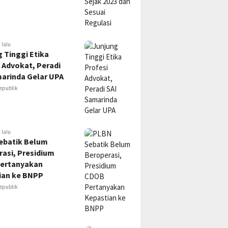
 lalu
 Tinggi Etika
 Advokat, Peradi
marinda Gelar UPA
epublik
 lalu
ebatik Belum
asi, Presidium
ertanyakan
ian ke BNPP
epublik