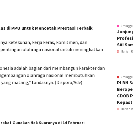
2 minggu
itas di PPU untuk Mencetak Prestasi Terbaik
Junjung
Profesi
nya ketekunan, kerja keras, komitmen, dan
SAI Sa
kepentingan olahraga nasional untuk meningkatkan
Harian R
donesia adalah bagian dari membangun karakter dan
pengembangan olahraga nasional membutuhkan
2 minggu
yang matang,” tandasnya. (Dispora/Adv)
PLBN S
Beroper
CDOB P
Kepast
Harian R
rakat Gunakan Hak Suaranya di 14 Februari