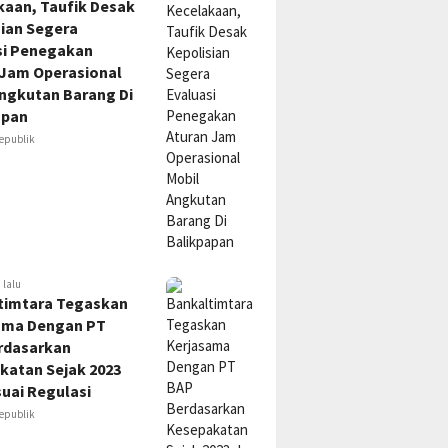
kaan, Taufik Desak
sian Segera
si Penegakan
 Jam Operasional
Angkutan Barang Di
apan
epublik
 lalu
timtara Tegaskan
ama Dengan PT
rdasarkan
katan Sejak 2023
uai Regulasi
epublik