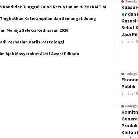
3 minggu
kan Kandidat Tunggal Calon Ketua Umum HIPMI KALTIM
Kuasa 
KY dan
a Tingkatkan Keterampilan dan Semangat Juang
Kasasi
Sebut K
n Menuju Seleksi Kedinasan 2026
Jadi Pi
adi Perhatian Darlis Pattolongi
Harian R
m Ajak Masyarakat Aktif Awasi Pilkada
4 minggu
Ekonom
Publik
Harian R
4 minggu
Komitm
Genera
Produkt
Khitan 