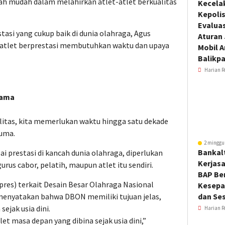
lah mudah dalam melahirkan atlet-atlet berkualitas
Kecela
Kepoli
Evalua
asi yang cukup baik di dunia olahraga, Agus
Aturan
tlet berprestasi membutuhkan waktu dan upaya
Mobil 
Balikp
Harian R
tama
litas, kita memerlukan waktu hingga satu dekade
suma.
2 minggu
Bankal
 prestasi di kancah dunia olahraga, diperlukan
Kerjas
gurus cabor, pelatih, maupun atlet itu sendiri.
BAP Be
res) terkait Desain Besar Olahraga Nasional
Kesepa
enyatakan bahwa DBON memiliki tujuan jelas,
dan Ses
ejak usia dini.
Harian R
t masa depan yang dibina sejak usia dini,”