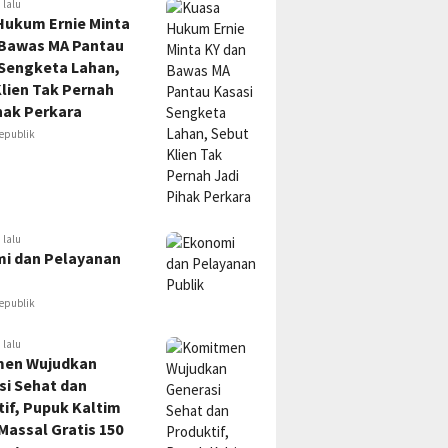
 lalu
Hukum Ernie Minta
 Bawas MA Pantau
 Sengketa Lahan,
lien Tak Pernah
hak Perkara
epublik
 lalu
i dan Pelayanan
epublik
 lalu
en Wujudkan
si Sehat dan
if, Pupuk Kaltim
Massal Gratis 150