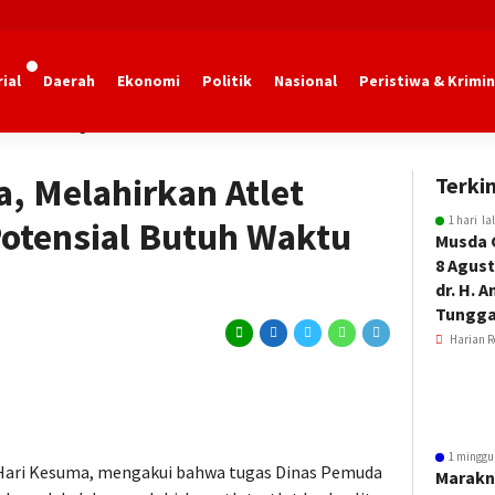
ial
Daerah
Ekonomi
Politik
Nasional
Peristiwa & Krimin
dan Olahraga Kaltim
, Melahirkan Atlet
Terkin
1 hari la
Potensial Butuh Waktu
Musda 
8 Agust
dr. H. 
Tungga
Harian R
1 minggu
 Hari Kesuma, mengakui bahwa tugas Dinas Pemuda
Marakn