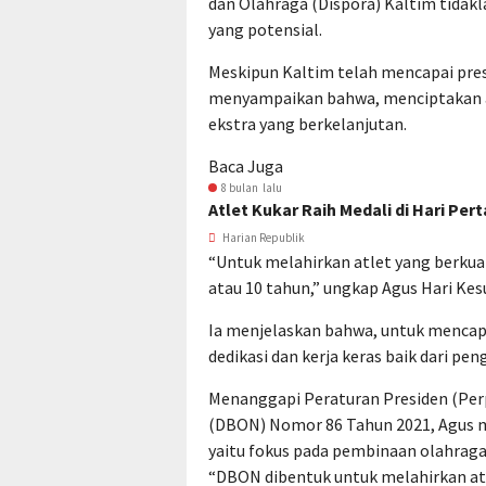
dan Olahraga (Dispora) Kaltim tidak
yang potensial.
Meskipun Kaltim telah mencapai prest
menyampaikan bahwa, menciptakan a
ekstra yang berkelanjutan.
Baca Juga
8 bulan lalu
Atlet Kukar Raih Medali di Hari Per
Harian Republik
“Untuk melahirkan atlet yang berkua
atau 10 tahun,” ungkap Agus Hari Ke
Ia menjelaskan bahwa, untuk mencapai
dedikasi dan kerja keras baik dari pen
Menanggapi Peraturan Presiden (Perp
(DBON) Nomor 86 Tahun 2021, Agus m
yaitu fokus pada pembinaan olahraga s
“DBON dibentuk untuk melahirkan atle