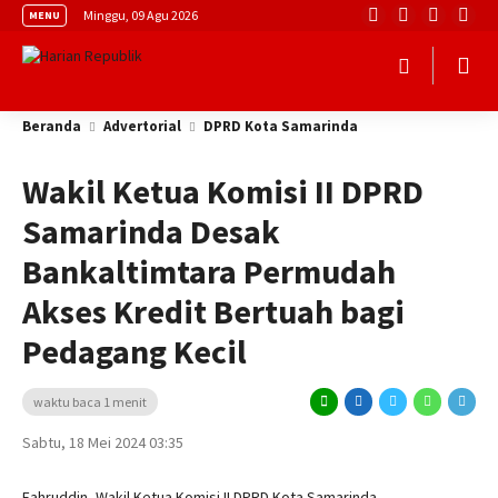
Minggu, 09 Agu 2026
MENU
Beranda
Advertorial
DPRD Kota Samarinda
Wakil Ketua Komisi II DPRD
Samarinda Desak
Bankaltimtara Permudah
Akses Kredit Bertuah bagi
Pedagang Kecil
waktu baca 1 menit
Sabtu, 18 Mei 2024 03:35
Fahruddin, Wakil Ketua Komisi II DPRD Kota Samarinda