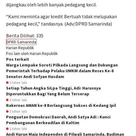
dijangkau oleh lebih banyak pedagang kecil.
“Kami meminta agar kredit Bertuah tidak melupakan
pedagang kecil,” tandasnya. (Adv/DPRD Samarinda)
Berita Dilihat:
335
DPRD Samarinda
Harian Republik
Pos lain oleh Harian Republik
Pos terkait
Warga Lempake Soroti Pilkada Langsung dan Dukungan
Pemerintah Terhadap Pelaku UMKM dalam Reses Ke-8
Senator Andi Sofyan Hasdam
1 tahun lalu
Setiap Tahun Angka SiLpa Tinggi, Adi: Harusnya
Diperuntukkan Bagi Yang Belum Terserap
1 tahun lalu
Rakernas AMAN ke-8 Berlangsung Sukses di Kedang Ipil
1 tahun lalu
Penguatan Demokrasi Daerah, Andi Satya Adi : Kunci
Pembangunan Berkeadilan di Kaltim
1 tahun lalu
Andi Harun Maju Independen di Pilwali Samarinda, Budiman