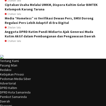
1 tahun lalu
Ciptakan Usaha Melalui UMKM, Dispora Kaltim Gelar BIMTEK
Kelompok Karang Taruna
1 tahun lalu
Media “Homeless” vs Verifikasi Dewan Pers, SMSI Dorong
Regulasi Pers Lebih Adaptif di Era Digital
2 bulan lalu
Anggota DPRD Kutim Pandi Widiarto Ajak Generasi Muda
Kutim Aktif dalam Pembangunan dan Pengawasan Daerah
1 tahun lalu
Tentang Kami
Pasang Iklan
Redaksi
Kebijakan Privasi
Pedoman Media Siber
Advertorial
DPRD Kaltim
DPRD Kota Samarinda
Pemkot Samarinda
Daerah
Ekonomi