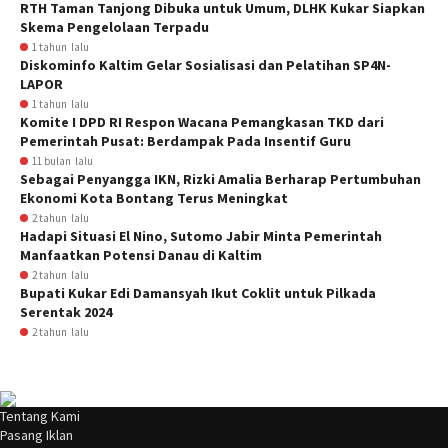
RTH Taman Tanjong Dibuka untuk Umum, DLHK Kukar Siapkan
Skema Pengelolaan Terpadu
1 tahun lalu
Diskominfo Kaltim Gelar Sosialisasi dan Pelatihan SP4N-
LAPOR
1 tahun lalu
Komite I DPD RI Respon Wacana Pemangkasan TKD dari
Pemerintah Pusat: Berdampak Pada Insentif Guru
11 bulan lalu
Sebagai Penyangga IKN, Rizki Amalia Berharap Pertumbuhan
Ekonomi Kota Bontang Terus Meningkat
2 tahun lalu
Hadapi Situasi El Nino, Sutomo Jabir Minta Pemerintah
Manfaatkan Potensi Danau di Kaltim
2 tahun lalu
Bupati Kukar Edi Damansyah Ikut Coklit untuk Pilkada
Serentak 2024
2 tahun lalu
Tentang Kami
Pasang Iklan