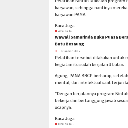
Pelatihan Bintalsik adalah program r
karyawan, sehingga nantinya mereka
karyawan PAMA.
Baca Juga
4 bulan lalu
Wawali Samarinda Buka Puasa Bers
Batu Besaung
Harian Republik
Pelatihan tersebut dilakukan untuk 
kegiatan itu sudah berjalan 3 bulan.
Agung, PAMA BRCP berharap, setelah l
mental, dan intelektual saat terjun k
“Dengan berjalannya program Binta
bekerja dan bertanggungjawab sesuai 
ucapnya.
Baca Juga
8 bulan lalu