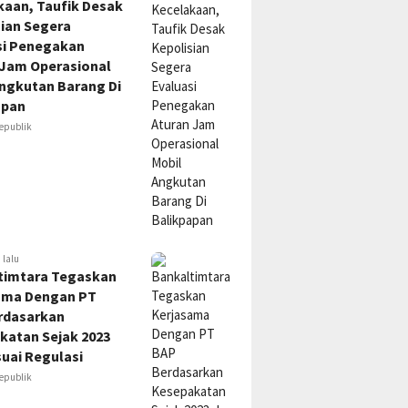
kaan, Taufik Desak
sian Segera
si Penegakan
 Jam Operasional
Angkutan Barang Di
apan
epublik
 lalu
timtara Tegaskan
ama Dengan PT
rdasarkan
katan Sejak 2023
uai Regulasi
epublik