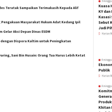
3 minggu
Kuasa 
des Teratak Sampaikan Terimakasih Kepada Alif
KY dan
Kasasi
 Pengakuan Masyarakat Hukum Adat Kedang Ipil
Sebut K
Jadi Pi
im Gelar Aksi Depan Dinas ESDM
Harian R
 dengan Dispora Kaltim untuk Peningkatan
aring, Sani Bin Husain: Orang Tua Harus Lebih Ketat
4 minggu
Ekonom
Publik
Harian R
4 minggu
Komitm
Genera
Produkt
Khitan 