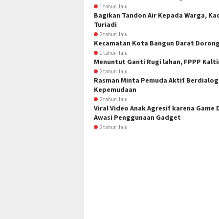
1 tahun lalu
Bagikan Tandon Air Kepada Warga, Ka
Turiadi
2 tahun lalu
Kecamatan Kota Bangun Darat Dorong
1 tahun lalu
Menuntut Ganti Rugi lahan, FPPP Kalt
2 tahun lalu
Rasman Minta Pemuda Aktif Berdialog
Kepemudaan
2 tahun lalu
Viral Video Anak Agresif karena Game D
Awasi Penggunaan Gadget
2 tahun lalu