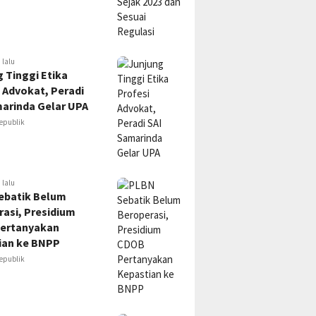
 lalu
 Tinggi Etika
 Advokat, Peradi
marinda Gelar UPA
epublik
 lalu
ebatik Belum
asi, Presidium
ertanyakan
ian ke BNPP
epublik