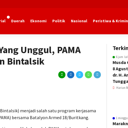
ial
Daerah
Ekonomi
Politik
Nasional
Peristiwa & Krimin
Yang Unggul, PAMA
Terkin
6 jam la
n Bintalsik
Musda 
8 Agust
dr. H. 
Tungga
Harian R
(Bintalsik) menjadi salah satu program kerjasama
PAMA) bersama Batalyon Armed 18/Buritkang.
1 minggu
Marakn