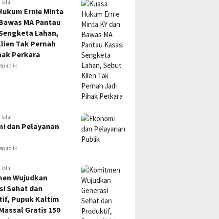
 lalu
Hukum Ernie Minta
 Bawas MA Pantau
 Sengketa Lahan,
lien Tak Pernah
hak Perkara
epublik
 lalu
i dan Pelayanan
epublik
 lalu
en Wujudkan
si Sehat dan
if, Pupuk Kaltim
Massal Gratis 150