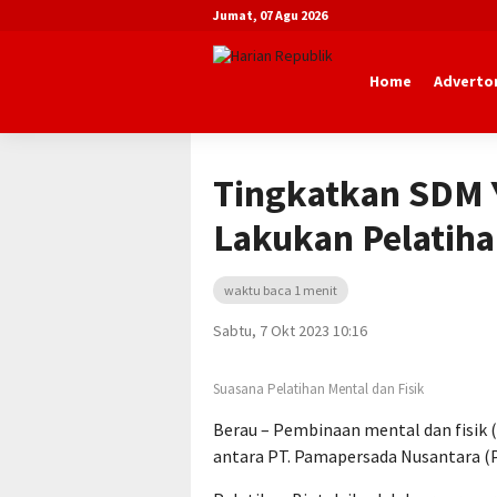
Jumat, 07 Agu 2026
Home
Advertor
Beranda
Daerah
Tingkatkan SDM 
Lakukan Pelatiha
waktu baca 1 menit
Sabtu, 7 Okt 2023 10:16
Suasana Pelatihan Mental dan Fisik
Berau – Pembinaan mental dan fisik 
antara PT. Pamapersada Nusantara (