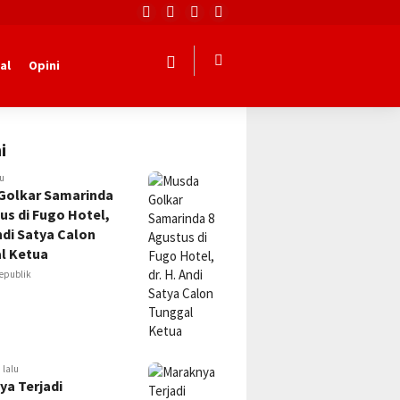
al
Opini
i
lu
Golkar Samarinda
us di Fugo Hotel,
Andi Satya Calon
l Ketua
epublik
 lalu
ya Terjadi