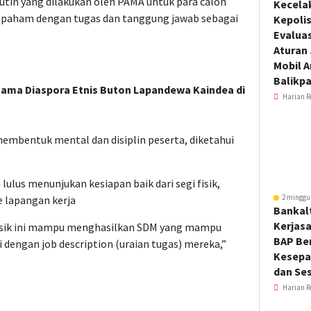
utin yang dilakukan oleh PAMA untuk para calon
Kecela
 paham dengan tugas dan tanggung jawab sebagai
Kepoli
Evalua
Aturan
Mobil 
Balikp
ama Diaspora Etnis Buton Lapandewa Kaindea di
Harian R
membentuk mental dan disiplin peserta, diketahui
ulus menunjukan kesiapan baik dari segi fisik,
2 minggu
e lapangan kerja
Bankal
Kerjas
lsik ini mampu menghasilkan SDM yang mampu
BAP Be
dengan job description (uraian tugas) mereka,”
Kesepa
dan Ses
Harian R