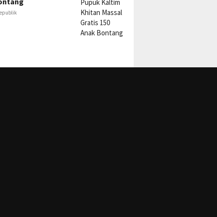
ontang
epublik