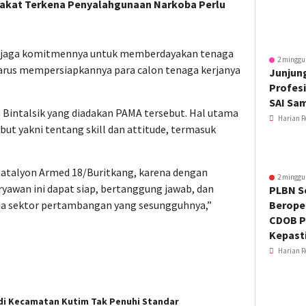
rakat Terkena Penyalahgunaan Narkoba Perlu
enjaga komitmennya untuk memberdayakan tenaga
2 minggu
 harus mempersiapkannya para calon tenaga kerjanya
Junjung
Profesi
SAI Sa
m Bintalsik yang diadakan PAMA tersebut. Hal utama
Harian R
but yakni tentang skill dan attitude, termasuk
Batalyon Armed 18/Buritkang, karena dengan
2 minggu
aryawan ini dapat siap, bertanggung jawab, dan
PLBN S
ia sektor pertambangan yang sesungguhnya,”
Beroper
CDOB P
Kepast
Harian R
di Kecamatan Kutim Tak Penuhi Standar