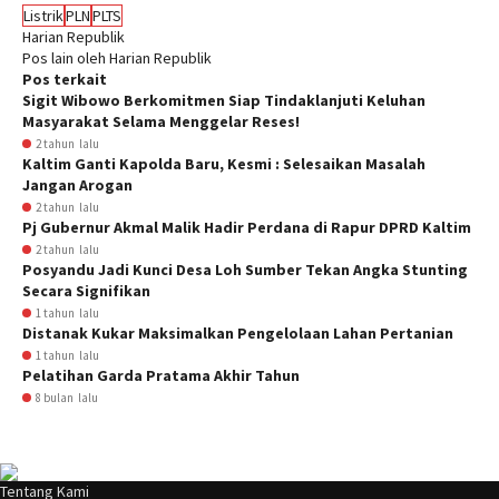
Listrik
PLN
PLTS
Harian Republik
Pos lain oleh Harian Republik
Pos terkait
Sigit Wibowo Berkomitmen Siap Tindaklanjuti Keluhan
Masyarakat Selama Menggelar Reses!
2 tahun lalu
Kaltim Ganti Kapolda Baru, Kesmi : Selesaikan Masalah
Jangan Arogan
2 tahun lalu
Pj Gubernur Akmal Malik Hadir Perdana di Rapur DPRD Kaltim
2 tahun lalu
Posyandu Jadi Kunci Desa Loh Sumber Tekan Angka Stunting
Secara Signifikan
1 tahun lalu
Distanak Kukar Maksimalkan Pengelolaan Lahan Pertanian
1 tahun lalu
Pelatihan Garda Pratama Akhir Tahun
8 bulan lalu
Tentang Kami