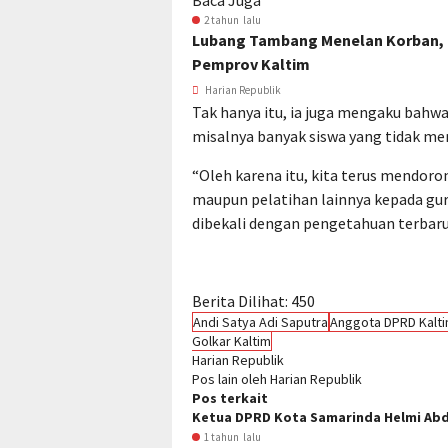
Baca Juga
2 tahun lalu
Lubang Tambang Menelan Korban, 
Pemprov Kaltim
Harian Republik
Tak hanya itu, ia juga mengaku bahwa
misalnya banyak siswa yang tidak me
“Oleh karena itu, kita terus mendoro
maupun pelatihan lainnya kepada guru
dibekali dengan pengetahuan terbaru 
Berita Dilihat:
450
Andi Satya Adi Saputra
Anggota DPRD Kalt
Golkar Kaltim
Harian Republik
Pos lain oleh Harian Republik
Pos terkait
Ketua DPRD Kota Samarinda Helmi Abd
1 tahun lalu