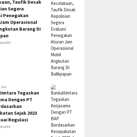
kaan, Taufik Desak
sian Segera
si Penegakan
 Jam Operasional
Angkutan Barang Di
apan
epublik
 lalu
timtara Tegaskan
ama Dengan PT
rdasarkan
katan Sejak 2023
uai Regulasi
epublik