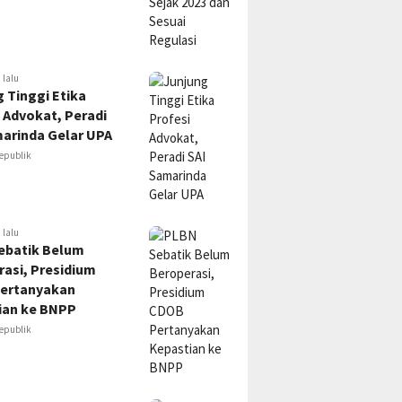
 lalu
 Tinggi Etika
 Advokat, Peradi
marinda Gelar UPA
epublik
 lalu
ebatik Belum
asi, Presidium
ertanyakan
ian ke BNPP
epublik