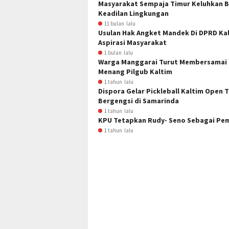
Masyarakat Sempaja Timur Keluhkan B
Keadilan Lingkungan
11 bulan lalu
Usulan Hak Angket Mandek Di DPRD Ka
Aspirasi Masyarakat
1 bulan lalu
Warga Manggarai Turut Membersamai 
Menang Pilgub Kaltim
1 tahun lalu
Dispora Gelar Pickleball Kaltim Open 
Bergengsi di Samarinda
1 tahun lalu
KPU Tetapkan Rudy- Seno Sebagai Pem
1 tahun lalu