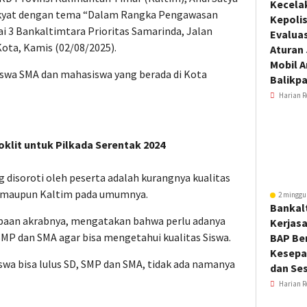
Kecela
akyat dengan tema “Dalam Rangka Pengawasan
Kepoli
i 3 Bankaltimtara Prioritas Samarinda, Jalan
Evalua
ta, Kamis (02/08/2025).
Aturan
Mobil 
siswa SMA dan mahasiswa yang berada di Kota
Balikp
Harian R
oklit untuk Pilkada Serentak 2024
 disoroti oleh peserta adalah kurangnya kualitas
a maupun Kaltim pada umumnya.
2 minggu
Bankal
apaan akrabnya, mengatakan bahwa perlu adanya
Kerjas
 SMP dan SMA agar bisa mengetahui kualitas Siswa.
BAP Be
Kesepa
wa bisa lulus SD, SMP dan SMA, tidak ada namanya
dan Ses
Harian R