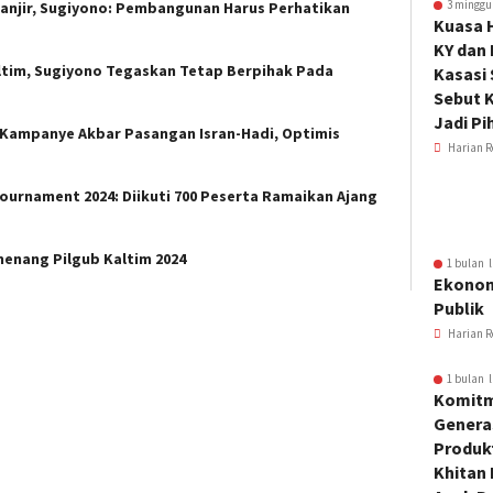
3 minggu
anjir, Sugiyono: Pembangunan Harus Perhatikan
Kuasa 
KY dan
ltim, Sugiyono Tegaskan Tetap Berpihak Pada
Kasasi
Sebut K
Jadi Pi
Kampanye Akbar Pasangan Isran-Hadi, Optimis
Harian R
Tournament 2024: Diikuti 700 Peserta Ramaikan Ajang
enang Pilgub Kaltim 2024
1 bulan l
Ekonom
Publik
Harian R
1 bulan l
Komitm
Genera
Produkt
Khitan 