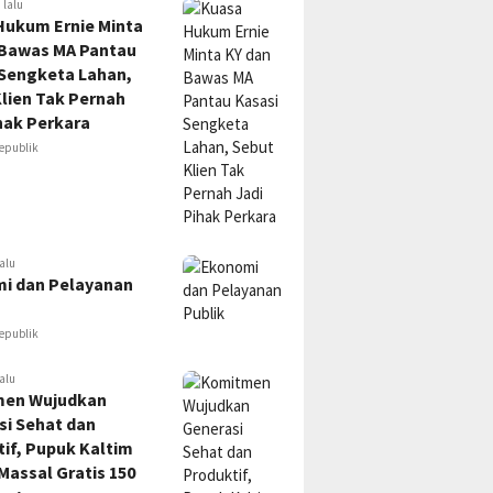
 lalu
Hukum Ernie Minta
 Bawas MA Pantau
 Sengketa Lahan,
lien Tak Pernah
hak Perkara
epublik
alu
i dan Pelayanan
epublik
alu
en Wujudkan
si Sehat dan
if, Pupuk Kaltim
Massal Gratis 150