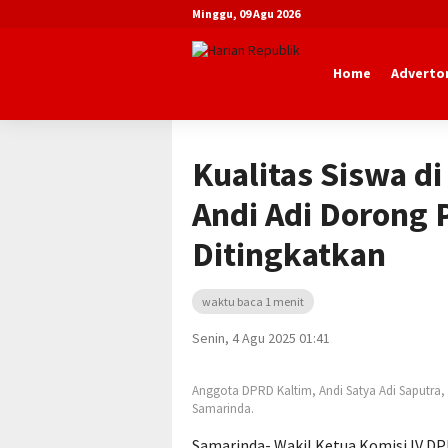
Minggu, 09 Agu 2026
Home
Advertor
Beranda
Daerah
Kualitas Siswa di
Andi Adi Dorong 
Ditingkatkan
waktu baca 1 menit
Senin, 4 Agu 2025 01:41
Anggota DPRD Kaltim, Andi Satya Adi Saputra,
Samarinda.
Samarinda- Wakil Ketua Komisi IV DP