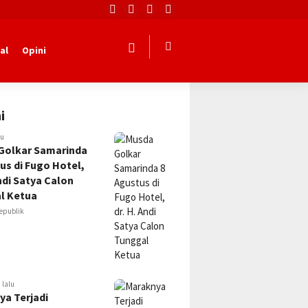
al
Opini
i
lu
Golkar Samarinda
us di Fugo Hotel,
Andi Satya Calon
l Ketua
epublik
 lalu
ya Terjadi