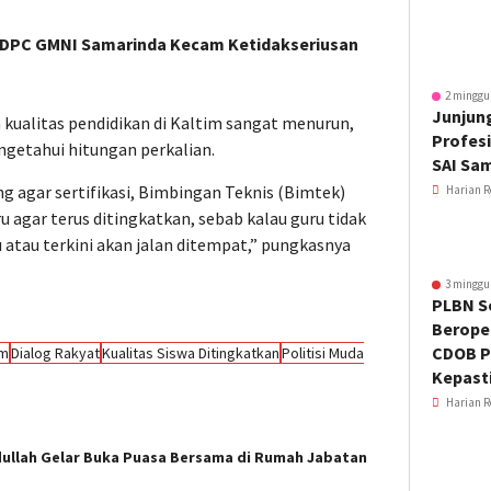
DPC GMNI Samarinda Kecam Ketidakseriusan
2 minggu
Junjung
 kualitas pendidikan di Kaltim sangat menurun,
Profesi
ngetahui hitungan perkalian.
SAI Sa
ng agar sertifikasi, Bimbingan Teknis (Bimtek)
Harian R
 agar terus ditingkatkan, sebab kalau guru tidak
atau terkini akan jalan ditempat,” pungkasnya
3 minggu
PLBN S
Beroper
CDOB P
im
Dialog Rakyat
Kualitas Siswa Ditingkatkan
Politisi Muda
Kepast
Harian R
ullah Gelar Buka Puasa Bersama di Rumah Jabatan