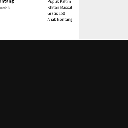
ontang
epublik