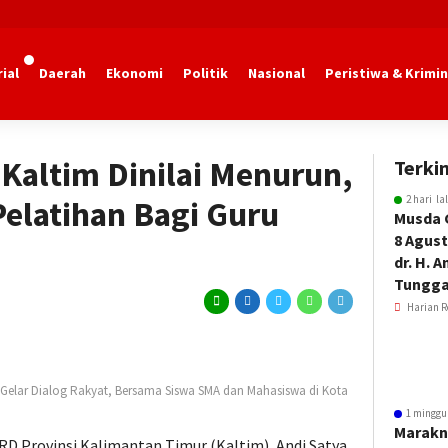
ial
Daerah
Ekonomi
Politik
Nasional
Peristiwa & Krimin
 Kaltim Dinilai Menurun,
Terkin
2 hari la
Pelatihan Bagi Guru
Musda 
8 Agust
dr. H. 
Tungga
Harian R
 Gelar Dialog Rakyat, Bersama Siswa SMA dan Mahasiswa di Kota
1 minggu
Marakn
RD Provinsi Kalimantan Timur (Kaltim), Andi Satya