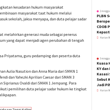
ngkatan kesadaran hukum masyarakat
2 minggu
embinaan masyarakat taat hukum melalui
PLBN S
suk sekolah, jaksa menyapa, dan duta pelajar sadar
Beroper
CDOB P
Kepast
apat melahirkan generasi muda sebagai penerus
Harian R
ukum yang dapat menjadi agen perubahan di tengah
hesa Priyatama, guru pedamping dan peserta duta
3 minggu
Kuasa 
KY dan
yhan Aulia Nasution dan Anna Maria dari SMKN 1
Kasasi
fendi dan Yahezki Aprilian Caesar dari SMAN 3
Sebut K
an Siprianus Ovaldi dari SMAN 1 Jempang. Para
Jadi Pi
kuti pemilihan duta pelajar sadar hukum ke tingkat
Harian R
alikpapan.
jaksaan Tinggi Kaltim