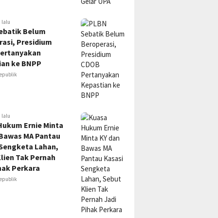
 lalu
ebatik Belum
asi, Presidium
ertanyakan
ian ke BNPP
epublik
 lalu
Hukum Ernie Minta
 Bawas MA Pantau
 Sengketa Lahan,
lien Tak Pernah
hak Perkara
epublik