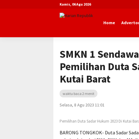
Kamis, 06 Agu 2026
Home
Advertor
Beranda
Daerah
SMKN 1 Sendawar
Pemilihan Duta 
Kutai Barat
waktu baca 2 menit
Selasa, 8 Agu 2023 11:01
Pemilihan Duta Sadar Hukum 2023 Di Kutai Bar
BARONG TONGKOK- Duta Sadar Sadar H