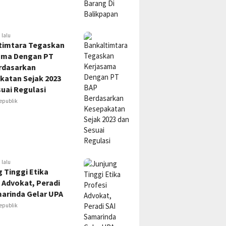
 lalu
timtara Tegaskan
ama Dengan PT
rdasarkan
katan Sejak 2023
uai Regulasi
epublik
 lalu
 Tinggi Etika
 Advokat, Peradi
marinda Gelar UPA
epublik