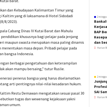
Kutai barat.
dikan dan Kebudayaan Kalimantan Timur yang
 Kaltim yang di laksamana di Hotel Sidodadi
2 minggu
Bankal
(8/8/2023).
Kerjas
pala Cabang Dinas IV Kutai Barat dan Mahulu
BAP Be
endidikan khususnya bagi pelajar pada jenjang
Kesepa
geri maupun swasta merupakan masa paling dinamis
dan Ses
m menentukan masa depan. Pribadi pelajar pada
Harian R
n bangsa Indonesia.
i dengan berbagai pengetahuan dan keterampilan
ak akan mampu bersaing,” tutur Ruslie.
2 minggu
enerasi penerus bangsa yang harus diselamatkan
Junjung
g arti pentingnya nilai-nilai kesadaran hukum.
Profesi
SAI Sa
i Kaltim Restu Demawan mengatakan sesuai pasal 30
Harian R
disebutkan tugas dan wewenang kejaksaan yakni
traman umum.