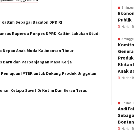
3 minggu
Ekonom
Publik
U Kaltim Sebagai Bacalon DPD RI
Harian R
Pansus Raperda Ponpes DPRD Kaltim Lakukan Studi
3 minggu
Komitm
asa Depan Anak Muda Kalimantan Timur
Genera
Produkt
s Baru dan Perpanjangan Masa Kerja
Khitan 
Anak B
k Pemajuan IPTEK untuk Dukung Produk Unggulan
Harian R
nan Kelapa Sawit Di Kutim Dan Berau Terus
1 bulan l
Andi Fai
Sebaga
Bonta
Harian R