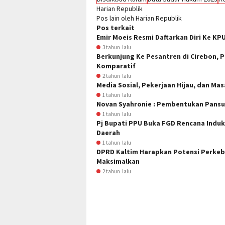
Harian Republik
Pos lain oleh Harian Republik
Pos terkait
Emir Moeis Resmi Daftarkan Diri Ke KP
3 tahun lalu
Berkunjung Ke Pesantren di Cirebon, 
Komparatif
2 tahun lalu
Media Sosial, Pekerjaan Hijau, dan M
1 tahun lalu
Novan Syahronie : Pembentukan Pansu
1 tahun lalu
Pj Bupati PPU Buka FGD Rencana Indu
Daerah
1 tahun lalu
DPRD Kaltim Harapkan Potensi Perkebu
Maksimalkan
2 tahun lalu