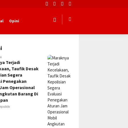
al
Opini
i
lu
ya Terjadi
kaan, Taufik Desak
sian Segera
si Penegakan
 Jam Operasional
Angkutan Barang Di
apan
epublik