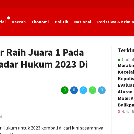
ial
Daerah
Ekonomi
Politik
Nasional
Peristiwa & Krimin
 Raih Juara 1 Pada
Terkin
5 hari la
Sadar Hukum 2023 Di
Marakn
Kecela
Kepoli
Evalua
Aturan
Mobil 
Balikp
Harian R
at
ukum untuk 2023 kembali di cari kini sasarannya