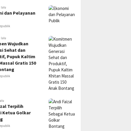
 lalu
i dan Pelayanan
epublik
 lalu
en Wujudkan
si Sehat dan
if, Pupuk Kaltim
Massal Gratis 150
ontang
epublik
alu
zal Terpilih
i Ketua Golkar
ng
epublik