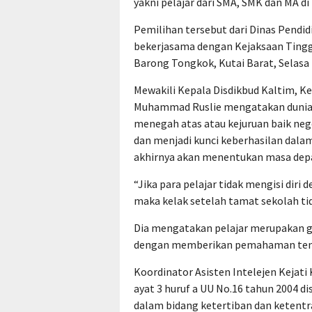
yakni pelajar dari SMA, SMK dan MA di 
Pemilihan tersebut dari Dinas Pendi
bekerjasama dengan Kejaksaan Tinggi
Barong Tongkok, Kutai Barat, Selasa 
Mewakili Kepala Disdikbud Kaltim, Ke
Muhammad Ruslie mengatakan dunia p
menegah atas atau kejuruan baik ne
dan menjadi kunci keberhasilan dala
akhirnya akan menentukan masa depa
“Jika para pelajar tidak mengisi dir
maka kelak setelah tamat sekolah tid
Dia mengatakan pelajar merupakan g
dengan memberikan pemahaman tentan
Koordinator Asisten Intelejen Kejat
ayat 3 huruf a UU No.16 tahun 2004 
dalam bidang ketertiban dan keten