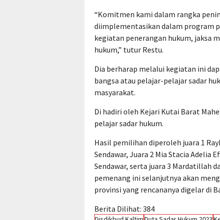
“Komitmen kami dalam rangka peni
diimplementasikan dalam program p
kegiatan penerangan hukum, jaksa ma
hukum,” tutur Restu.
Dia berharap melalui kegiatan ini d
bangsa atau pelajar-pelajar sadar h
masyarakat.
Di hadiri oleh Kejari Kutai Barat Ma
pelajar sadar hukum.
Hasil pemilihan diperoleh juara 1 Ra
Sendawar, Juara 2 Mia Stacia Adelia Ef
Sendawar, serta juara 3 Mardatillah d
pemenang ini selanjutnya akan mengi
provinsi yang rencananya digelar di B
Berita Dilihat:
384
Disdikbud Kaltim
Duta Sadar Hukum 2023
Ke