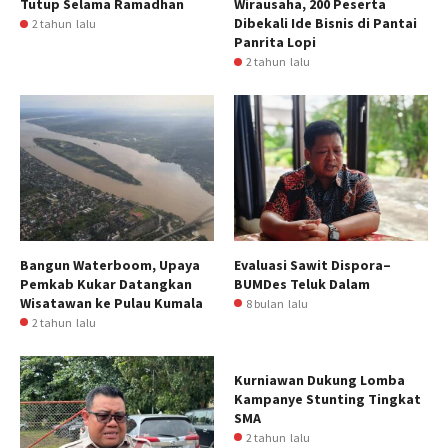
Tutup Selama Ramadhan
Wirausaha, 200 Peserta
Dibekali Ide Bisnis di Pantai
2 tahun lalu
Panrita Lopi
2 tahun lalu
Bangun Waterboom, Upaya
Evaluasi Sawit Dispora–
Pemkab Kukar Datangkan
BUMDes Teluk Dalam
Wisatawan ke Pulau Kumala
8 bulan lalu
2 tahun lalu
Kurniawan Dukung Lomba
Kampanye Stunting Tingkat
SMA
2 tahun lalu