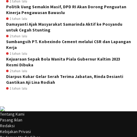
1 tahun lalu
Politik Uang Semakin Masif, DPD RI Akan Dorong Penguatan
Kinerja Pengawasan Bawaslu
1 tahun lalu
Damayanti Ajak Masyarakat Samarinda Aktif ke Posyandu
untuk Cegah Stunting
2 tahun lalu
Sumbangsih PT. Kobexindo Cement melalui CSR dan Lapangan
Kerja
1 tahun lalu
Kejuaraan Sepak Bola Wanita Piala Gubernur Kaltim 2023
Resmi Dibuka
2 tahun lalu
Diarpus Kukar Gelar Serah Terima Jabatan, Rinda Desianti
Gantikan Aji Lina Rodiah
1 tahun lalu
Tentang Kami
Pasang Iklan
Redaksi
Kebijakan Privasi