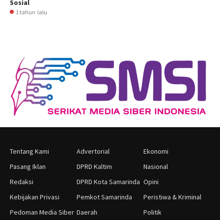
Sosial
1 tahun lalu
Tentang Kami
Advertorial
Ekonomi
Pasang Iklan
DPRD Kaltim
Nasional
Redaksi
DPRD Kota Samarinda
Opini
Kebijakan Privasi
Pemkot Samarinda
Peristiwa & Kriminal
Pedoman Media Siber
Daerah
Politik