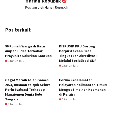
Harian Republik
Pos lain oleh Harian Republik
Pos terkait
96 Rumah Warga di Batu
DISPUSIP PPU Dorong
Ampar Ludes Terbakar,
Perpustakaan Desa
Prayunita Salurkan Bantuan
Tingkatkan Akreditasi
Melalui Sosialisasi SNP
1 tahun lalu
1 tahun lalu
Gagal Meraih Asian Games
Forum Keselamatan
2023, Rusman Ya’qub Sebut
Pelayaran Kalimantan Timur:
Perlu Evaluasi Terhadap
Mengoptimalkan Keamanan
Manajemen Dunia Bulu
di Perairan
Tangkis
2 tahun lalu
2 tahun lalu