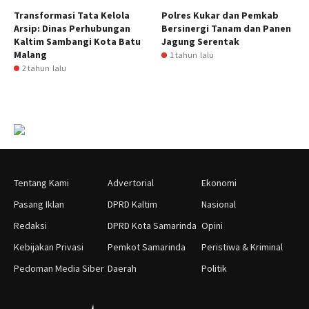
Transformasi Tata Kelola
Polres Kukar dan Pemkab
Arsip: Dinas Perhubungan
Bersinergi Tanam dan Panen
Kaltim Sambangi Kota Batu
Jagung Serentak
Malang
1 tahun lalu
2 tahun lalu
Tentang Kami
Advertorial
Ekonomi
Pasang Iklan
DPRD Kaltim
Nasional
Redaksi
DPRD Kota Samarinda
Opini
Kebijakan Privasi
Pemkot Samarinda
Peristiwa & Kriminal
Pedoman Media Siber
Daerah
Politik