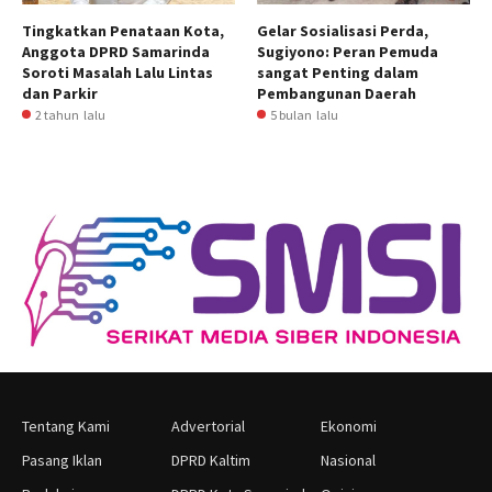
Tingkatkan Penataan Kota,
Gelar Sosialisasi Perda,
Anggota DPRD Samarinda
Sugiyono: Peran Pemuda
Soroti Masalah Lalu Lintas
sangat Penting dalam
dan Parkir
Pembangunan Daerah
2 tahun lalu
5 bulan lalu
Tentang Kami
Advertorial
Ekonomi
Pasang Iklan
DPRD Kaltim
Nasional