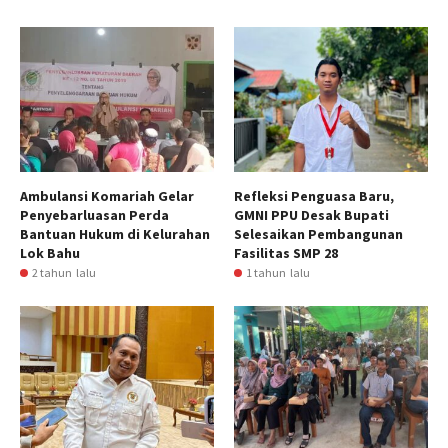
Ambulansi Komariah Gelar
Refleksi Penguasa Baru,
Penyebarluasan Perda
GMNI PPU Desak Bupati
Bantuan Hukum di Kelurahan
Selesaikan Pembangunan
Lok Bahu
Fasilitas SMP 28
2 tahun lalu
1 tahun lalu