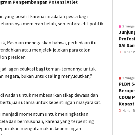
rogram Pengembangan Potensi Atlet
 yang positif karena ini adalah pesta bagi
 seharusnya memecah belah, sementara elit politik
2 minggu
Junjung
Profesi
tik, Rasman menegaskan bahwa, perbedaan itu
SAI Sa
rendahkan atau menjelek-jelekan para calon
Harian R
alon presiden.
jadi agen edukasi bagi teman-temannya untuk
an negara, bukan untuk saling menyudutkan,”
2 minggu
PLBN S
Beroper
jadi wadah untuk membesarkan sikap dewasa dan
CDOB P
bertujuan utama untuk kepentingan masyarakat.
Kepast
Harian R
ini menjadi momentum untuk meningkatkan
cela dan bermusuhan, karena yang terpenting
epan akan mengutamakan kepentingan