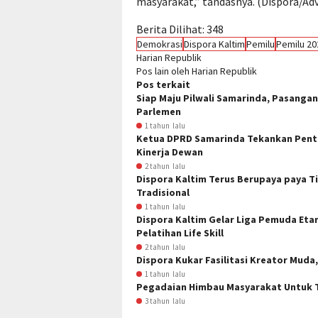
masyarakat,” tandasnya. (Dispora/Adv
Berita Dilihat:
348
Demokrasi
Dispora Kaltim
Pemilu
Pemilu 20
Harian Republik
Pos lain oleh Harian Republik
Pos terkait
Siap Maju Pilwali Samarinda, Pasangan
Parlemen
1 tahun lalu
Ketua DPRD Samarinda Tekankan Pent
Kinerja Dewan
2 tahun lalu
Dispora Kaltim Terus Berupaya paya 
Tradisional
1 tahun lalu
Dispora Kaltim Gelar Liga Pemuda Eta
Pelatihan Life Skill
2 tahun lalu
Dispora Kukar Fasilitasi Kreator Muda
1 tahun lalu
Pegadaian Himbau Masyarakat Untuk 
3 tahun lalu