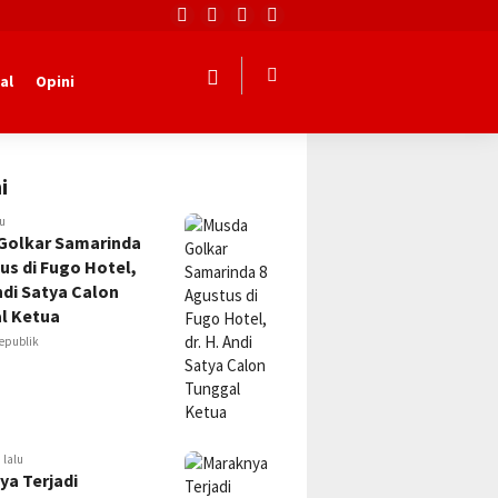
al
Opini
i
lu
Golkar Samarinda
us di Fugo Hotel,
Andi Satya Calon
l Ketua
epublik
 lalu
ya Terjadi