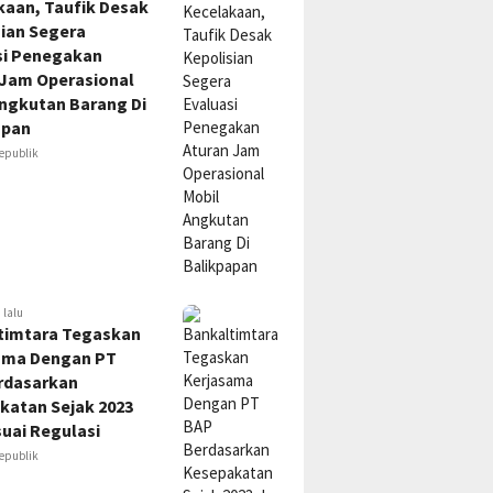
kaan, Taufik Desak
sian Segera
si Penegakan
 Jam Operasional
Angkutan Barang Di
apan
epublik
 lalu
timtara Tegaskan
ama Dengan PT
rdasarkan
katan Sejak 2023
uai Regulasi
epublik