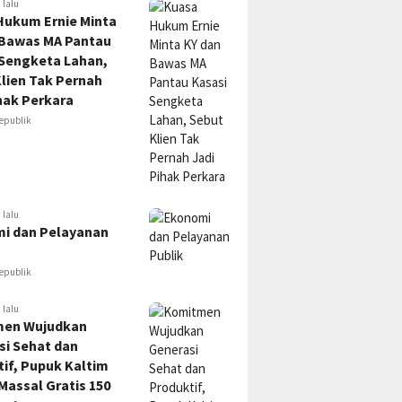
 lalu
Hukum Ernie Minta
 Bawas MA Pantau
 Sengketa Lahan,
lien Tak Pernah
hak Perkara
epublik
 lalu
i dan Pelayanan
epublik
 lalu
en Wujudkan
si Sehat dan
if, Pupuk Kaltim
Massal Gratis 150