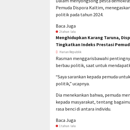
Dalam menyongsong pesta demokrasi
Pemuda Dispora Kaltim, menegaskan
politik pada tahun 2024.
Baca Juga
2 tahun lalu
Menghidupkan Karang Taruna, Disp
Tingkatkan Indeks Prestasi Pemud
Harian Republik
Rasman menggarisbawahi pentingnya
berbau politik, saat untuk mendapat
“Saya sarankan kepada pemuda untuk
politik,” ucapnya.
Dia menekankan bahwa, pemuda memi
kepada masyarakat, tentang bagaima
rasa benci di antara individu.
Baca Juga
1 tahun lalu