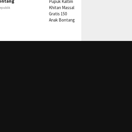
ontang
epublik