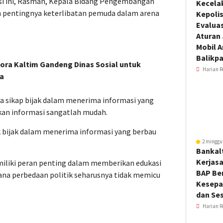
 ini, Rasman, Kepala Bidang Pengembangan
Kecela
 pentingnya keterlibatan pemuda dalam arena
Kepoli
Evalua
Aturan
Mobil 
Balikp
ora Kaltim Gandeng Dinas Sosial untuk
Harian R
a
 sikap bijak dalam menerima informasi yang
kan informasi sangatlah mudah.
 bijak dalam menerima informasi yang berbau
2 minggu
Bankal
Kerjas
liki peran penting dalam memberikan edukasi
BAP Be
na perbedaan politik seharusnya tidak memicu
Kesepa
dan Ses
Harian R