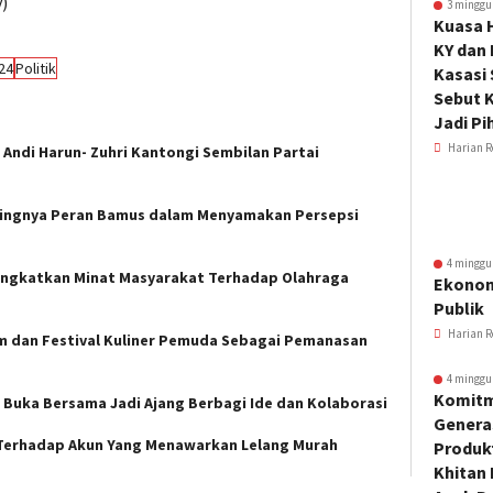
)
3 minggu
Kuasa 
KY dan
24
Politik
Kasasi
Sebut K
Jadi Pi
Harian R
 Andi Harun- Zuhri Kantongi Sembilan Partai
ingnya Peran Bamus dalam Menyamakan Persepsi
4 minggu
Tingkatkan Minat Masyarakat Terhadap Olahraga
Ekonom
Publik
Harian R
m dan Festival Kuliner Pemuda Sebagai Pemanasan
4 minggu
Komitm
, Buka Bersama Jadi Ajang Berbagi Ide dan Kolaborasi
Genera
Terhadap Akun Yang Menawarkan Lelang Murah
Produkt
Khitan 