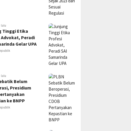
 lalu
 Tinggi Etika
 Advokat, Peradi
marinda Gelar UPA
epublik
 lalu
ebatik Belum
asi, Presidium
ertanyakan
ian ke BNPP
epublik