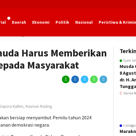
ial
Daerah
Ekonomi
Politik
Nasional
Peristiwa & Krimin
dan Olahraga Kaltim
muda Harus Memberikan
Terkin
5 jam la
Kepada Masyarakat
Musda 
8 Agust
dr. H. 
Tungga
Harian R
ispora Kaltim, Rasman Rading
a akan bersiap menyambut Pemilu tahun 2024
anan demokrasi negara.
1 minggu
Marakn