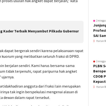
 proses usulan hak angket dapat berjalan,” kata
2 minggu
Junjung
Profesi
g Kader Terbaik Menyambut Pilkada Gubernur
SAI Sa
Harian R
ak dapat bergerak sendiri karena pelaksanaan rapat
kuorum yang melibatkan seluruh fraksi di DPRD.
2 minggu
in berjalan sendiri. Kami harus bersama-sama
PLBN S
Beroper
orum tidak terpenuhi, rapat paripurna hak angket
CDOB P
” ujarnya.
Kepast
tidakhadiran anggota dari fraksi lain merupakan
Harian R
irinya tak ingin berspekulasi mengenai alasan di
ta dewan dalam rapat tersebut.