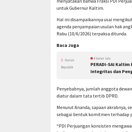
menyatakan bahwa Fraksi PDI Perjua
untuk Gubernur Kaltim.
Hal ini disampaikannya usai mengik
agenda penyampaian usulan hak ang
Rabu (10/6/2026) terpaksa ditunda.
Baca Juga
8 bulan lalu
Harian
PERADI-SAI Kaltim
Republik
Integritas dan Pen
Penyebabnya, jumlah anggota dewan
diatur dalam tata tertib DPRD.
Menurut Ananda, sapaan akrabnya, se
sebagai bentuk komitmen terhadap p
“PDI Perjuangan konsisten mengawal u