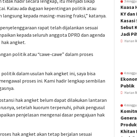
n tidak hadir secara lengkap, itu menjadi sikap
3 minggu
Kuasa 
tai. Kalau ada dugaan kepentingan politik atau
KY dan
n langsung kepada masing-masing fraksi,” katanya.
Kasasi
Sebut K
enyelenggaraan rapat telah dijalankan sesuai
Jadi Pi
ampaikan kepada seluruh anggota DPRD dan agenda
Harian R
n hak angket.
ngan politik atau “cawe-cawe” dalam proses
politik dalam usulan hak angket ini, saya bisa
4 minggu
Ekonom
 mengawal proses ini. Kami hadir lengkap sembilan
Publik
gasnya.
Harian R
tansi hak angket belum dapat dilakukan lantaran
4 minggu
usnya, setelah kuorum terpenuhi, pihak pengusul
Komitm
paikan penjelasan mengenai dasar pengajuan hak
Genera
Produkt
Khitan 
roses hak angket akan tetap berjalan sesuai