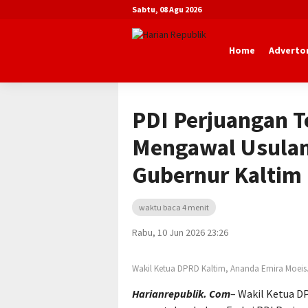
Sabtu, 08 Agu 2026
Home
Advertor
Beranda
Nasional
PDI Perjuangan T
Mengawal Usulan
Gubernur Kaltim
waktu baca 4 menit
Rabu, 10 Jun 2026 23:26
Wakil Ketua DPRD Kaltim, Ananda Emira Moeis
Harianrepublik. Com
– Wakil Ketua D