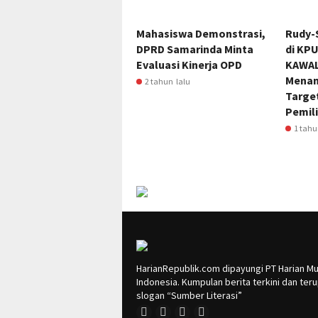
Mahasiswa Demonstrasi,
Rudy-
DPRD Samarinda Minta
di KP
Evaluasi Kinerja OPD
KAWAL
Menan
2 tahun lalu
Target
Pemil
1 tahu
HarianRepublik.com dipayungi PT Harian Mu
Indonesia. Kumpulan berita terkini dan te
slogan “Sumber Literasi”