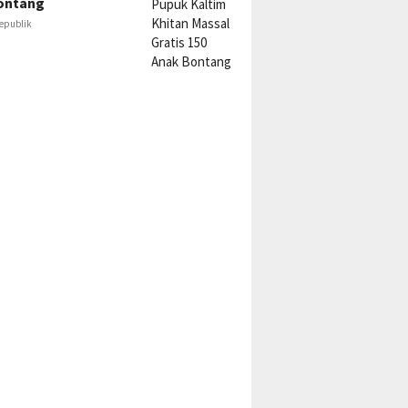
ontang
epublik