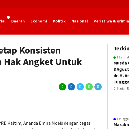
ial
Daerah
Ekonomi
Politik
Nasional
Peristiwa & Krimin
etap Konsisten
Terkin
1 hari la
 Hak Angket Untuk
Musda 
8 Agust
dr. H. 
Tungga
Harian R
.
1 minggu
PRD Kaltim, Ananda Emira Moeis dengan tegas
Marakn