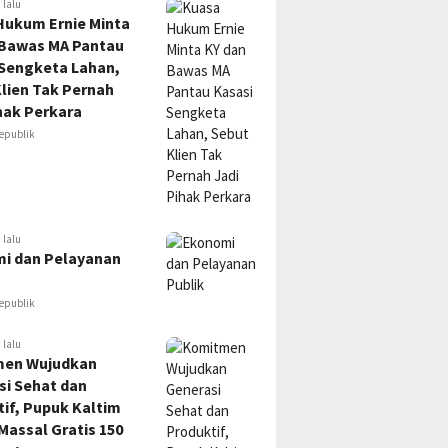
 lalu
Hukum Ernie Minta
 Bawas MA Pantau
 Sengketa Lahan,
lien Tak Pernah
hak Perkara
epublik
 lalu
i dan Pelayanan
epublik
 lalu
en Wujudkan
si Sehat dan
if, Pupuk Kaltim
Massal Gratis 150