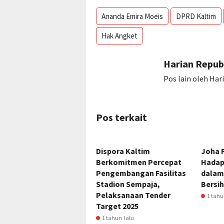
Ananda Emira Moeis
DPRD Kaltim
Hak Angket
Harian Repub
Pos lain oleh Har
Pos terkait
Dispora Kaltim
Joha F
Berkomitmen Percepat
Hadap
Pengembangan Fasilitas
dalam
Stadion Sempaja,
Bersih
Pelaksanaan Tender
1 tahu
Target 2025
1 tahun lalu