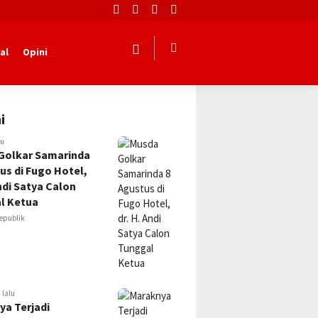
al
Opini
i
lu
Golkar Samarinda
us di Fugo Hotel,
Andi Satya Calon
l Ketua
epublik
 lalu
ya Terjadi