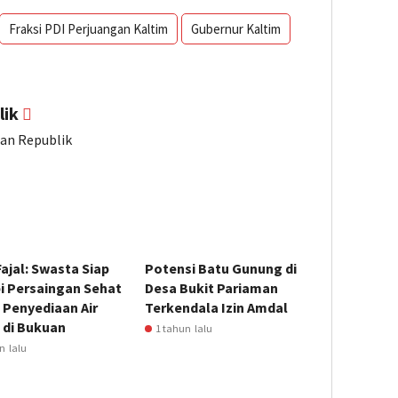
Fraksi PDI Perjuangan Kaltim
Gubernur Kaltim
lik
ian Republik
ajal: Swasta Siap
Potensi Batu Gunung di
i Persaingan Sehat
Desa Bukit Pariaman
 Penyediaan Air
Terkendala Izin Amdal
 di Bukuan
1 tahun lalu
n lalu