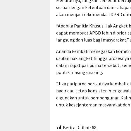
Menurutnya, langkah tersebut bertu
sesuai dengan ketentuan dan tahapan 
akan menjadi rekomendasi DPRD untu
“Apabila Panitia Khusus Hak Angket b
dapat membuat APBD lebih dipriori
langsung dan luas bagi masyarakat,” 
Ananda kembali menegaskan komitme
usulan hak angket hingga prosesnya s
dalam rapat paripurna tersebut, sem
politik masing-masing.
“Jika paripurna berikutnya kembali d
hadir dan tetap konsisten mengawal u
digunakan untuk pembangunan Kalim
untuk kesejahteraan masyarakat dan 
Berita Dilihat:
68