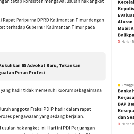
ngan tetap konsisten mengawal usulan hak angket
Kecela
Kepoli
Evalua
uti Rapat Paripurna DPRD Kalimantan Timur dengan
Aturan
ket terhadap Gubernur Kalimantan Timur pada
Mobil 
Balikp
Harian R
 Kukuhkan 65 Advokat Baru, Tekankan
guatan Peran Profesi
2 minggu
 yang hadir tidak memenuhi kuorum sebagaimana
Bankal
Kerjas
BAP Be
luruh anggota Fraksi PDIP hadir dalam rapat
Kesepa
roses pengawasan yang sedang berjalan.
dan Ses
Harian R
sulan hak angket ini. Hari ini PDI Perjuangan