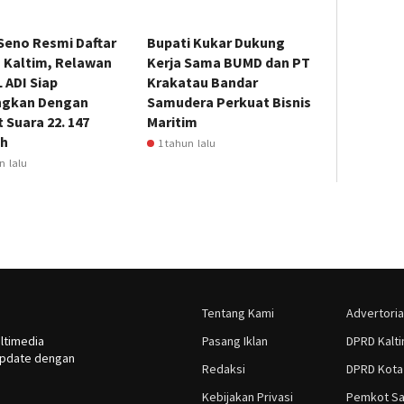
Seno Resmi Daftar
Bupati Kukar Dukung
U Kaltim, Relawan
Kerja Sama BUMD dan PT
 ADI Siap
Krakatau Bandar
gkan Dengan
Samudera Perkuat Bisnis
 Suara 22. 147
Maritim
ih
1 tahun lalu
n lalu
Tentang Kami
Advertoria
ltimedia
Pasang Iklan
DPRD Kalt
rupdate dengan
Redaksi
DPRD Kota
Kebijakan Privasi
Pemkot Sa