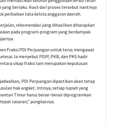
juan memastikan seluruh penggunaan APBD telah
yang berlaku. Hasil dari proses tersebut nantinya
k perbaikan tata kelola anggaran daerah.
erjalan, rekomendasi yang dihasilkan diharapkan
taskan pada program-program yang berdampak
ujarnya.
n Fraksi PDI Perjuangan untuk terus mengawal
elesai. Ia menyebut PDIP, PKB, dan PKS hadir
entara sikap fraksi lain merupakan keputusan
ijadwalkan, PDI Perjuangan dipastikan akan tetap
sulan hak angket. Intinya, setiap rupiah yang
antan Timur harus benar-benar diprogramkan
tepat sasaran,” pungkasnya.