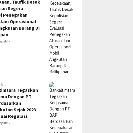
kaan, Taufik Desak
sian Segera
si Penegakan
 Jam Operasional
Angkutan Barang Di
apan
epublik
 lalu
timtara Tegaskan
ama Dengan PT
rdasarkan
katan Sejak 2023
uai Regulasi
epublik