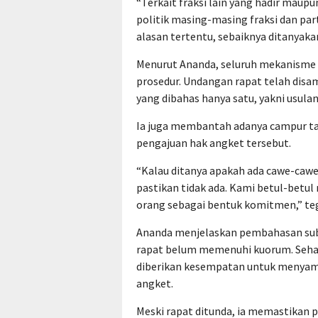
“Terkait fraksi lain yang hadir maupu
politik masing-masing fraksi dan par
alasan tertentu, sebaiknya ditanyaka
Menurut Ananda, seluruh mekanisme p
prosedur. Undangan rapat telah dis
yang dibahas hanya satu, yakni usula
Ia juga membantah adanya campur ta
pengajuan hak angket tersebut.
“Kalau ditanya apakah ada cawe-cawe 
pastikan tidak ada. Kami betul-betul
orang sebagai bentuk komitmen,” te
Ananda menjelaskan pembahasan subs
rapat belum memenuhi kuorum. Sehar
diberikan kesempatan untuk menyam
angket.
Meski rapat ditunda, ia memastikan p