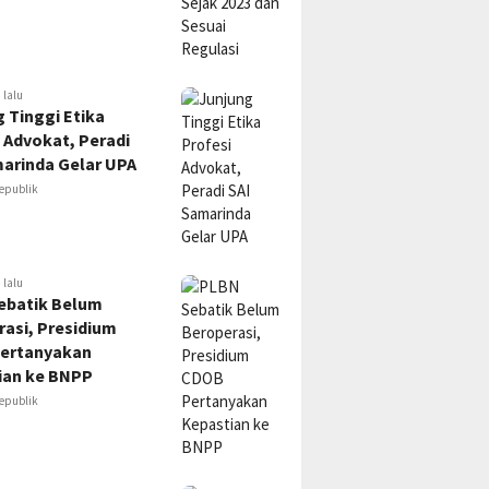
 lalu
 Tinggi Etika
 Advokat, Peradi
marinda Gelar UPA
epublik
 lalu
ebatik Belum
asi, Presidium
ertanyakan
ian ke BNPP
epublik