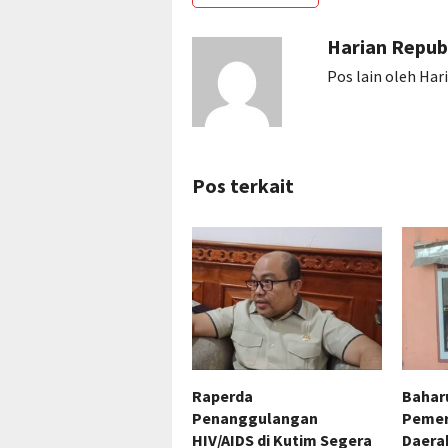
Harian Repub
Pos lain oleh Har
Pos terkait
Raperda
Bahar
Penanggulangan
Pemer
HIV/AIDS di Kutim Segera
Daerah