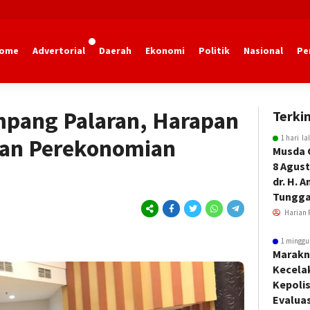
ome
Advertorial
Daerah
Ekonomi
Politik
Nasional
Pe
marinda
pang Palaran, Harapan
Terkin
1 hari la
an Perekonomian
Musda 
8 Agust
dr. H. 
Tungga
Harian 
1 minggu
Marakn
Kecela
Kepoli
Evalua