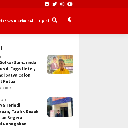
ristiwa & Kriminal
Opini
i
lu
Golkar Samarinda
us di Fugo Hotel,
Andi Satya Calon
l Ketua
Republik
 lalu
ya Terjadi
kaan, Taufik Desak
sian Segera
si Penegakan