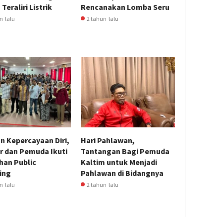
Teraliri Listrik
Rencanakan Lomba Seru
n lalu
2 tahun lalu
n Kepercayaan Diri,
Hari Pahlawan,
r dan Pemuda Ikuti
Tantangan Bagi Pemuda
han Public
Kaltim untuk Menjadi
ing
Pahlawan di Bidangnya
n lalu
2 tahun lalu