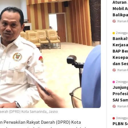
Aturan
Mobil 
Balikp
Harian 
2 minggu
Bankal
Kerjas
BAP Be
Kesepa
dan Ses
Harian 
2 minggu
Junjung
Profesi
SAI Sa
Harian 
Daerah (DPRD) Kota Samarinda, Jasno
3 minggu
an Perwakilan Rakyat Daerah (DPRD) Kota
PLBN S