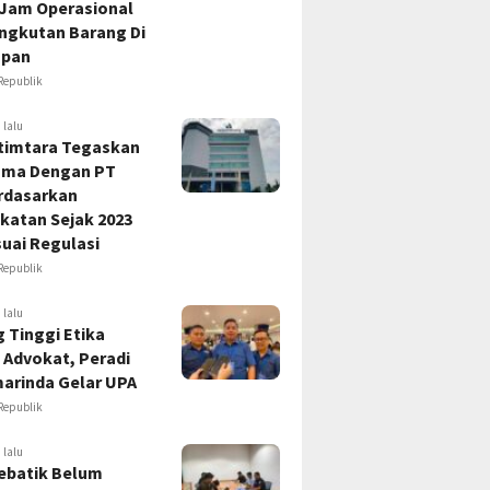
 Jam Operasional
Angkutan Barang Di
apan
Republik
 lalu
timtara Tegaskan
ama Dengan PT
rdasarkan
katan Sejak 2023
uai Regulasi
Republik
 lalu
 Tinggi Etika
 Advokat, Peradi
marinda Gelar UPA
Republik
 lalu
ebatik Belum