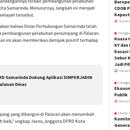
pandangannya terkait pembangunan pelabuhan
Beroper
ta Samarinda. Menurutnya, langkah ini menjadi
CDOB P
Kepast
wilayah tersebut.
Harian 
akan bahwa Dinas Perhubungan Samarinda telah
na pembangunan pelabuhan penumpang di Palaran.
3 minggu
Kuasa 
han ini akan memberikan dampak positif terhadap
KY dan
Kasasi
Sebut K
Jadi Pi
Harian 
PRD Samarinda Dukung Aplikasi SIMPERJADIN
4 minggu
jalanan Dinas
Ekonom
Publik
Harian 
1 bulan l
mpang yang dibangun di Palaran akan menambah
Komitm
h baik,” ungkap Jasno, anggota DPRD Kota
Genera