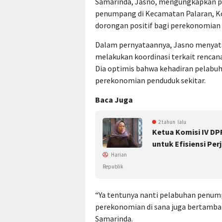
Samarinda, Jasno, mengungkapkan 
penumpang di Kecamatan Palaran, Ko
dorongan positif bagi perekonomian 
Dalam pernyataannya, Jasno menyat
melakukan koordinasi terkait renca
Dia optimis bahwa kehadiran pelabu
perekonomian penduduk sekitar.
Baca Juga
2 tahun lalu
Ketua Komisi IV D
untuk Efisiensi Per
Harian
Republik
“Ya tentunya nanti pelabuhan penu
perekonomian di sana juga bertamba
Samarinda.