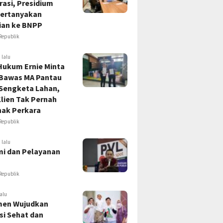
asi, Presidium
ertanyakan
ian ke BNPP
Republik
 lalu
Hukum Ernie Minta
 Bawas MA Pantau
 Sengketa Lahan,
lien Tak Pernah
hak Perkara
Republik
 lalu
i dan Pelayanan
Republik
alu
en Wujudkan
si Sehat dan