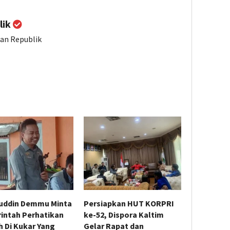
lik
ian Republik
uddin Demmu Minta
Persiapkan HUT KORPRI
intah Perhatikan
ke-52, Dispora Kaltim
 Di Kukar Yang
Gelar Rapat dan