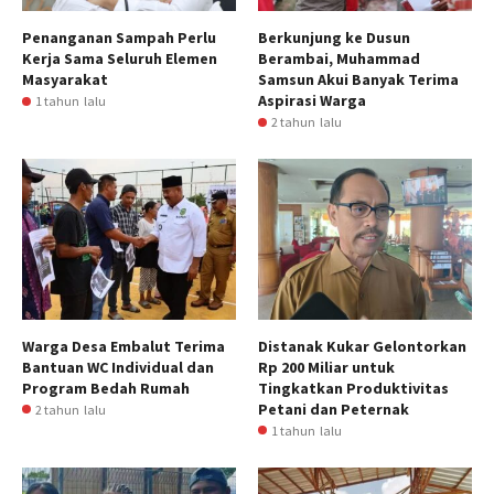
Penanganan Sampah Perlu
Berkunjung ke Dusun
Kerja Sama Seluruh Elemen
Berambai, Muhammad
Masyarakat
Samsun Akui Banyak Terima
Aspirasi Warga
1 tahun lalu
2 tahun lalu
Warga Desa Embalut Terima
Distanak Kukar Gelontorkan
Bantuan WC Individual dan
Rp 200 Miliar untuk
Program Bedah Rumah
Tingkatkan Produktivitas
Petani dan Peternak
2 tahun lalu
1 tahun lalu