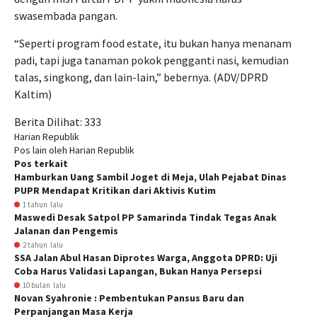
swasembada pangan.
“Seperti program food estate, itu bukan hanya menanam
padi, tapi juga tanaman pokok pengganti nasi, kemudian
talas, singkong, dan lain-lain,” bebernya. (ADV/DPRD
Kaltim)
Berita Dilihat:
333
Harian Republik
Pos lain oleh Harian Republik
Pos terkait
Hamburkan Uang Sambil Joget di Meja, Ulah Pejabat Dinas
PUPR Mendapat Kritikan dari Aktivis Kutim
1 tahun lalu
Maswedi Desak Satpol PP Samarinda Tindak Tegas Anak
Jalanan dan Pengemis
2 tahun lalu
SSA Jalan Abul Hasan Diprotes Warga, Anggota DPRD: Uji
Coba Harus Validasi Lapangan, Bukan Hanya Persepsi
10 bulan lalu
Novan Syahronie : Pembentukan Pansus Baru dan
Perpanjangan Masa Kerja