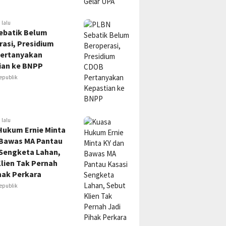
 lalu
ebatik Belum
asi, Presidium
ertanyakan
ian ke BNPP
epublik
 lalu
Hukum Ernie Minta
 Bawas MA Pantau
 Sengketa Lahan,
lien Tak Pernah
hak Perkara
epublik