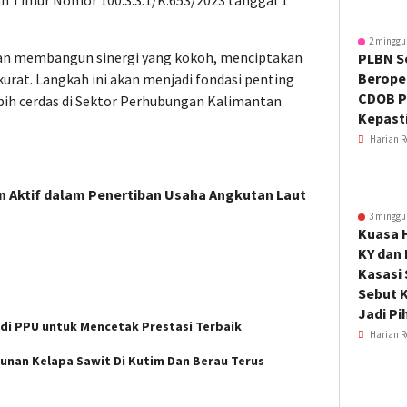
n Timur Nomor 100.3.3.1/K.653/2023 tanggal 1
2 minggu
akan membangun sinergi yang kokoh, menciptakan
PLBN S
Beroper
kurat. Langkah ini akan menjadi fondasi penting
CDOB P
bih cerdas di Sektor Perhubungan Kalimantan
Kepast
Harian R
n Aktif dalam Penertiban Usaha Angkutan Laut
3 minggu
Kuasa 
KY dan
Kasasi
Sebut K
Jadi Pi
s di PPU untuk Mencetak Prestasi Terbaik
Harian R
nan Kelapa Sawit Di Kutim Dan Berau Terus