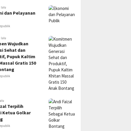
 lalu
i dan Pelayanan
epublik
 lalu
en Wujudkan
si Sehat dan
if, Pupuk Kaltim
Massal Gratis 150
ontang
epublik
alu
zal Terpilih
i Ketua Golkar
ng
epublik