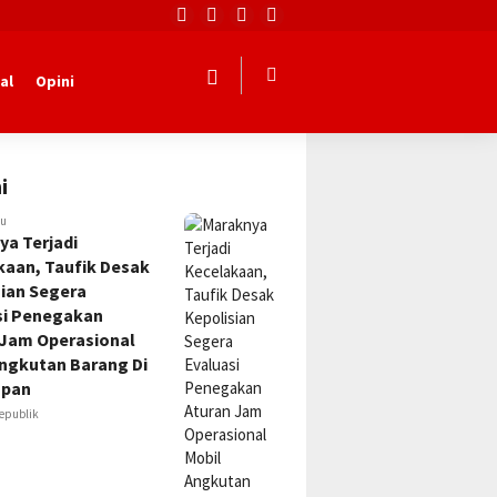
al
Opini
i
lu
ya Terjadi
kaan, Taufik Desak
sian Segera
si Penegakan
 Jam Operasional
Angkutan Barang Di
apan
epublik