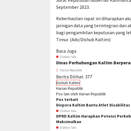
Surat Keputusan Gubernur Kalimanta
September 2023.
Keberhasilan rapat ini diharapkan 
jaringan data yang terintegrasi dan a
bagi pengambilan keputusan yang le
Timur. (Adv/Dishub Kaltim)
Baca Juga
2 tahun lalu
Dinas Perhubungan Kaltim Berpera
Harian Republik
Berita Dilihat:
377
Dishub Kaltim
Harian Republik
Pos lain oleh Harian Republik
Pos terkait
Dispora Kaltim Bantu Atlet Disabilita
2 tahun lalu
DPRD Kaltim Harapkan Potensi Perkebu
Maksimalkan
2 tahun lalu