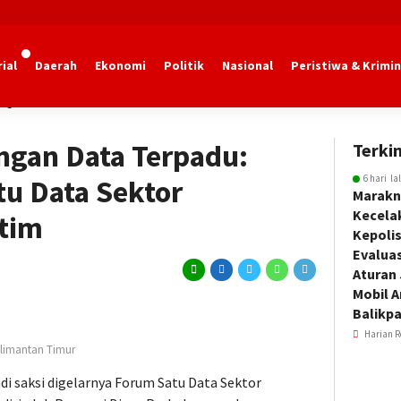
ial
Daerah
Ekonomi
Politik
Nasional
Peristiwa & Krimin
ngan Kaltim
gan Data Terpadu:
Terkin
6 hari la
tu Data Sektor
Marakn
Kecela
tim
Kepoli
Evalua
Aturan
Mobil 
Balikp
Harian R
alimantan Timur
di saksi digelarnya Forum Satu Data Sektor