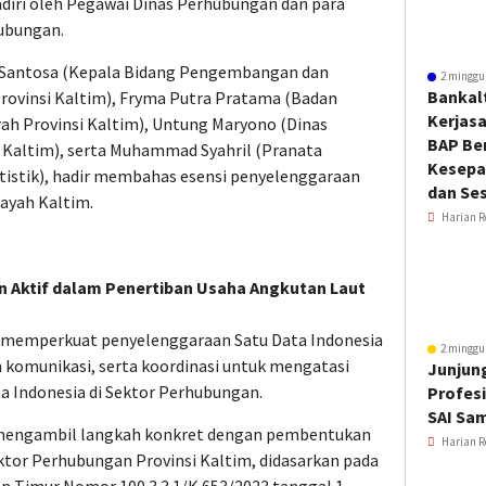
diri oleh Pegawai Dinas Perhubungan dan para
ubungan.
 Santosa (Kepala Bidang Pengembangan dan
2 minggu
Bankal
rovinsi Kaltim), Fryma Putra Pratama (Badan
Kerjas
h Provinsi Kaltim), Untung Maryono (Dinas
BAP Be
 Kaltim), serta Muhammad Syahril (Pranata
Kesepa
tistik), hadir membahas esensi penyelenggaraan
dan Ses
layah Kaltim.
Harian R
n Aktif dalam Penertiban Usaha Angkutan Laut
am memperkuat penyelenggaraan Satu Data Indonesia
2 minggu
n komunikasi, serta koordinasi untuk mengatasi
Junjung
 Indonesia di Sektor Perhubungan.
Profesi
SAI Sa
 mengambil langkah konkret dengan pembentukan
Harian R
tor Perhubungan Provinsi Kaltim, didasarkan pada