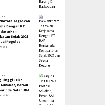
 lalu
timtara Tegaskan
ama Dengan PT
rdasarkan
katan Sejak 2023
uai Regulasi
epublik
 lalu
 Tinggi Etika
 Advokat, Peradi
marinda Gelar UPA
epublik