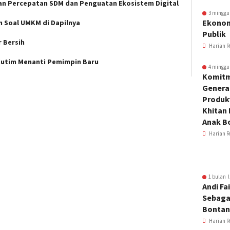
an Percepatan SDM dan Penguatan Ekosistem Digital
3 minggu
Ekonom
 Soal UMKM di Dapilnya
Publik
r Bersih
Harian R
,Kutim Menanti Pemimpin Baru
4 minggu
Komitm
Genera
Produkt
Khitan 
Anak B
Harian R
1 bulan l
Andi Fai
Sebaga
Bonta
Harian R