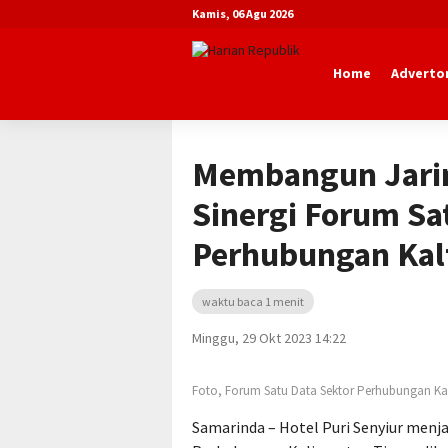
Kamis, 06 Agu 2026
Home
Advertor
Beranda
Advertorial
Dinas Perhubu
Membangun Jarin
Sinergi Forum Sa
Perhubungan Kal
waktu baca 1 menit
Minggu, 29 Okt 2023 14:22
Foto, Forum Satu Data Sektor Perhubungan K
Samarinda – Hotel Puri Senyiur menja