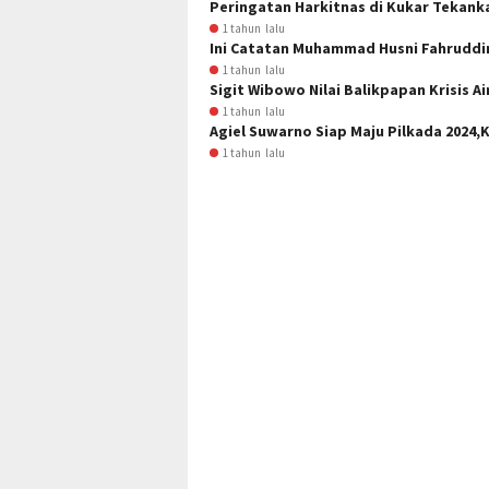
Peringatan Harkitnas di Kukar Tekank
1 tahun lalu
Ini Catatan Muhammad Husni Fahruddin
1 tahun lalu
Sigit Wibowo Nilai Balikpapan Krisis Ai
1 tahun lalu
Agiel Suwarno Siap Maju Pilkada 2024
1 tahun lalu