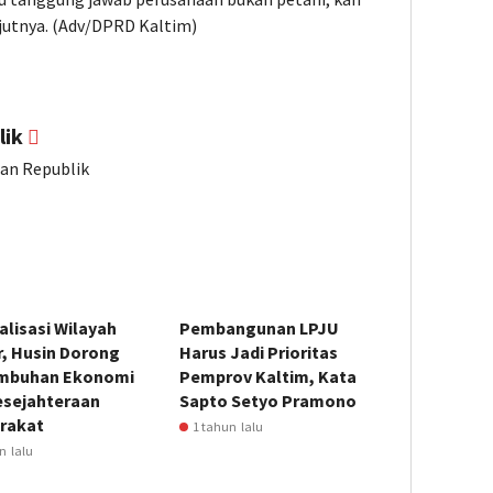
njutnya. (Adv/DPRD Kaltim)
lik
ian Republik
lisasi Wilayah
Pembangunan LPJU
r, Husin Dorong
Harus Jadi Prioritas
mbuhan Ekonomi
Pemprov Kaltim, Kata
esejahteraan
Sapto Setyo Pramono
rakat
1 tahun lalu
n lalu