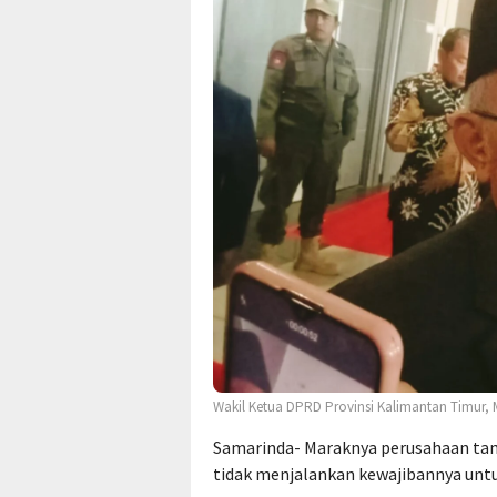
Wakil Ketua DPRD Provinsi Kalimantan Timu
Samarinda- Maraknya perusahaan tam
tidak menjalankan kewajibannya unt