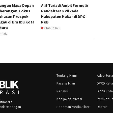
ngun Masa Depan
Alif Turiadi Ambil Formulir
berangan: Fokus
Pendaftaran Pilkada
hasan Prospek
Kabupaten Kukar di DPC
gau di Era Ibu Kota
PKB
tara
2 tahun lalu
n lalu
Tentang Kami
Advertoria
Pasang Iklan
DPRD Kalt
Redaksi
DPRD Kota
Kebijakan Privasi
Pemkot Sa
ltimedia
rupdate dengan
Pedoman Media Siber
Daerah