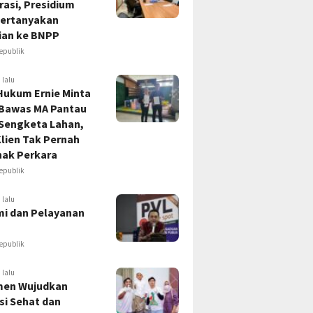
asi, Presidium
ertanyakan
ian ke BNPP
epublik
 lalu
Hukum Ernie Minta
 Bawas MA Pantau
 Sengketa Lahan,
lien Tak Pernah
hak Perkara
epublik
 lalu
i dan Pelayanan
epublik
 lalu
en Wujudkan
si Sehat dan