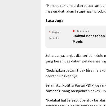
“Konsep reklamasi dan pasca tamban
masyarakat, akan tetapi hasil produks
Baca Juga
1 tahun lalu
Harian
Jadwal Penetapan 
Republik
Moeis
Seharusnya, lanjut dia, terlebih du
yang besar juga dalam pelaksanaanny
“Sedangkan petani tidak bisa melak
daerah,” ungkapnya.
Selain itu, Politisi Partai PDIP juga
tambang, yang menjadikan bekas lu
“Padahal hal tersebut bentuk lari da
seperti semula bekas tambangnya. It