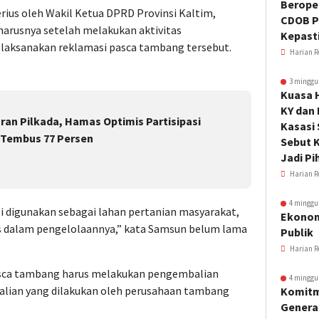
Beroper
ius oleh Wakil Ketua DPRD Provinsi Kaltim,
CDOB P
rusnya setelah melakukan aktivitas
Kepast
laksanakan reklamasi pasca tambang tersebut.
Harian R
3 minggu
Kuasa 
KY dan
an Pilkada, Hamas Optimis Partisipasi
Kasasi
 Tembus 77 Persen
Sebut K
Jadi Pi
Harian R
4 minggu
 digunakan sebagai lahan pertanian masyarakat,
Ekonom
 dalam pengelolaannya,” kata Samsun belum lama
Publik
Harian R
asca tambang harus melakukan pengembalian
4 minggu
alian yang dilakukan oleh perusahaan tambang
Komitm
Genera