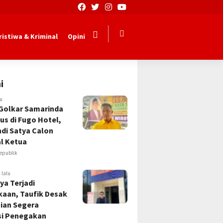
ristiwa & Kriminal
Opini
i
lu
Golkar Samarinda
us di Fugo Hotel,
Andi Satya Calon
l Ketua
epublik
 lalu
ya Terjadi
kaan, Taufik Desak
sian Segera
si Penegakan