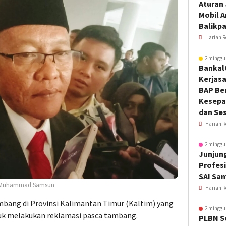
Aturan
Mobil 
Balikp
Harian R
2 minggu
Bankal
Kerjas
BAP Be
Kesepa
dan Ses
Harian R
2 minggu
Junjung
Profesi
SAI Sa
r, Muhammad Samsun
Harian R
bang di Provinsi Kalimantan Timur (Kaltim) yang
2 minggu
uk melakukan reklamasi pasca tambang.
PLBN S