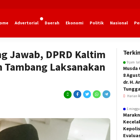
ome
Advertorial
Daerah
Ekonomi
Politik
Nasional
Pe
ung Jawab, DPRD Kaltim
Terkin
9 jam la
n Tambang Laksanakan
Musda 
8 Agust
dr. H. 
Tungga
Harian R
1 minggu
Marakn
Kecela
Kepoli
Evalua