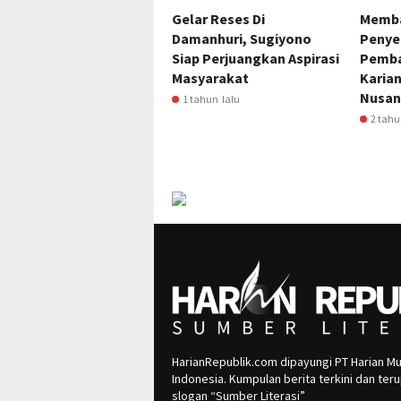
Gelar Reses Di
Memba
Damanhuri, Sugiyono
Penye
Siap Perjuangkan Aspirasi
Pemba
Masyarakat
Karian
Nusan
1 tahun lalu
2 tahu
HarianRepublik.com dipayungi PT Harian Mu
Indonesia. Kumpulan berita terkini dan te
slogan “Sumber Literasi”