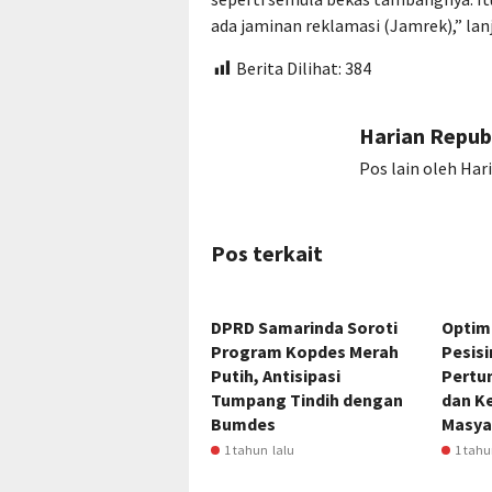
ada jaminan reklamasi (Jamrek),” la
Berita Dilihat:
384
Harian Repub
Pos lain oleh Har
Pos terkait
DPRD Samarinda Soroti
Optima
Program Kopdes Merah
Pesisi
Putih, Antisipasi
Pertu
Tumpang Tindih dengan
dan K
Bumdes
Masya
1 tahun lalu
1 tahu