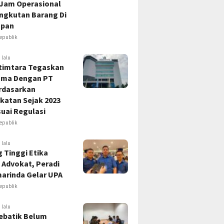
 Jam Operasional
Angkutan Barang Di
apan
epublik
 lalu
timtara Tegaskan
ama Dengan PT
rdasarkan
katan Sejak 2023
uai Regulasi
epublik
 lalu
 Tinggi Etika
 Advokat, Peradi
marinda Gelar UPA
epublik
 lalu
ebatik Belum