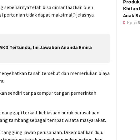
Produkt
g sebenarnya telah bisa dimanfaatkan oleh
Khitan 
i pertanian tidak dapat maksimal,” jelasnya.
Anak B
Harian R
AKD Tertunda, Ini Jawaban Ananda Emira
lu menyehatkan tanah tersebut dan memerlukan biaya
a.
ukan sendiri tanpa campur tangan pemerintah
 menanggapi terkait kebiasaan buruk perusahaan
bang tambang sebagai tempat wisata masyarakat.
ri tanggung jawab perusahaan. Dikembalikan dulu
u tanggung jawab perusahaan bukan petani, kan