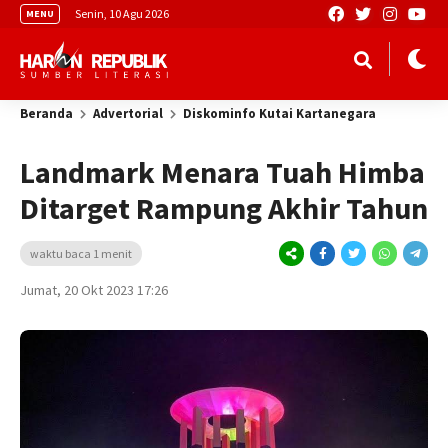
Senin, 10 Agu 2026
MENU
Beranda
Advertorial
Diskominfo Kutai Kartanegara
Landmark Menara Tuah Himba
Ditarget Rampung Akhir Tahun
waktu baca 1 menit
Jumat, 20 Okt 2023 17:26