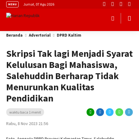
Jumat, 07 Agu 2026
MENU
Beranda
Advertorial
DPRD Kaltim
Skripsi Tak lagi Menjadi Syarat
Kelulusan Bagi Mahasiswa,
Salehuddin Berharap Tidak
Menurunkan Kualitas
Pendidikan
waktu baca 1 menit
Rabu, 8 Nov 2023 21:56
Foto, Anggota DPRD Provinsi Kalimantan Timur, Salehuddin