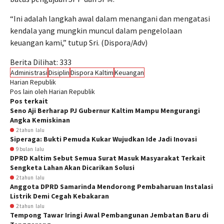
“Ini adalah langkah awal dalam menangani dan mengatasi
kendala yang mungkin muncul dalam pengelolaan
keuangan kami,” tutup Sri. (Dispora/Adv)
Berita Dilihat:
333
Administrasi
Disiplin
Dispora Kaltim
Keuangan
Harian Republik
Pos lain oleh Harian Republik
Pos terkait
Seno Aji Berharap PJ Gubernur Kaltim Mampu Mengurangi
Angka Kemiskinan
2 tahun lalu
Siperaga: Bukti Pemuda Kukar Wujudkan Ide Jadi Inovasi
9 bulan lalu
DPRD Kaltim Sebut Semua Surat Masuk Masyarakat Terkait
Sengketa Lahan Akan Dicarikan Solusi
2 tahun lalu
Anggota DPRD Samarinda Mendorong Pembaharuan Instalasi
Listrik Demi Cegah Kebakaran
2 tahun lalu
Tempong Tawar Iringi Awal Pembangunan Jembatan Baru di