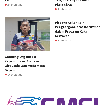
2025
TPS, Tantangan Cuaca
Diantisipasi
2 tahun lalu
1 tahun lalu
Dispora Kukar Raih
Penghargaan atas Komitmen
dalam Program Kukar
Berzakat
1 tahun lalu
Gandeng Organisasi
Kepemudaan, Siapkan
Wirausahawan Muda Masa
Depan
1 tahun lalu