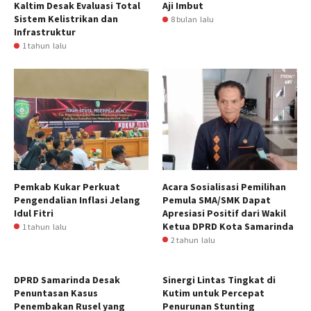
Kaltim Desak Evaluasi Total
Aji Imbut
Sistem Kelistrikan dan
8 bulan lalu
Infrastruktur
1 tahun lalu
Pemkab Kukar Perkuat
Acara Sosialisasi Pemilihan
Pengendalian Inflasi Jelang
Pemula SMA/SMK Dapat
Idul Fitri
Apresiasi Positif dari Wakil
Ketua DPRD Kota Samarinda
1 tahun lalu
2 tahun lalu
DPRD Samarinda Desak
Sinergi Lintas Tingkat di
Penuntasan Kasus
Kutim untuk Percepat
Penembakan Rusel yang
Penurunan Stunting