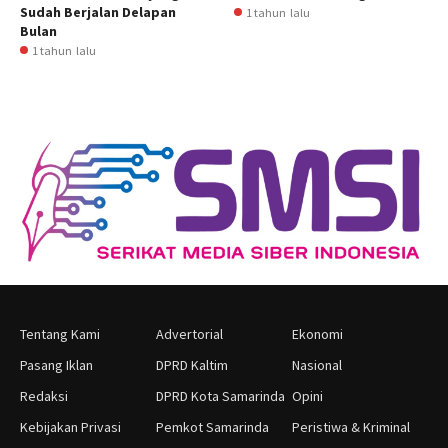
Sudah Berjalan Delapan
1 tahun lalu
Bulan
1 tahun lalu
Tentang Kami
Advertorial
Ekonomi
Pasang Iklan
DPRD Kaltim
Nasional
Redaksi
DPRD Kota Samarinda
Opini
Kebijakan Privasi
Pemkot Samarinda
Peristiwa & Kriminal