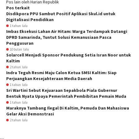
Pos lain oleh Harian Republik
Pos terkait
Disdikpora PPU Sambut Positif Aplikasi Skul.id untuk
Digitalisasi Pendidikan
1 tahun lalu
Imbas Eksekusi Lahan Air Hitam: Warga Terdampak Datangi
DPRD Samarinda, Tuntut Solusi Kemanusiaan Pasca
Penggusuran
10 bulan lalu
Solarcell Menjadi Sponsor Pendukung Setia Isran Noor untuk
Kaltim
2 tahun lalu
Indra Teguh Resmi Maju Calon Ketua SMSI Kaltim: Siap
Perjuangkan Kesejahteraan Media Daerah
1 tahun lalu
Sri Wartini Sebut Kejuaraan Sepakbola Piala Gubernur
Bentuk Nyata Upaya Pemerintah Pembibitan Pemain Muda
1 tahun lalu
Maraknya Tambang Ilegal Di Kaltim, Pemuda Dan Mahasiswa
Gelar Aksi Demonstrasi
2 tahun lalu