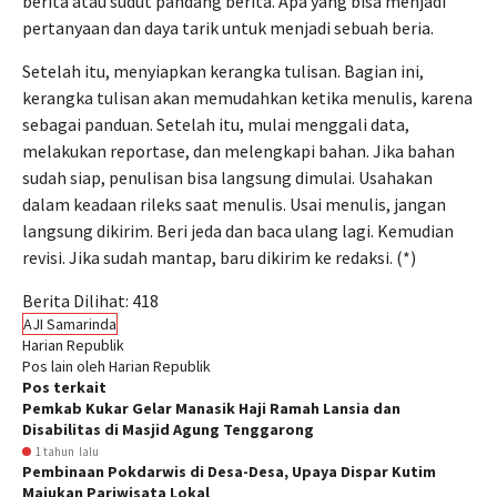
berita atau sudut pandang berita. Apa yang bisa menjadi
pertanyaan dan daya tarik untuk menjadi sebuah beria.
Setelah itu, menyiapkan kerangka tulisan. Bagian ini,
kerangka tulisan akan memudahkan ketika menulis, karena
sebagai panduan. Setelah itu, mulai menggali data,
melakukan reportase, dan melengkapi bahan. Jika bahan
sudah siap, penulisan bisa langsung dimulai. Usahakan
dalam keadaan rileks saat menulis. Usai menulis, jangan
langsung dikirim. Beri jeda dan baca ulang lagi. Kemudian
revisi. Jika sudah mantap, baru dikirim ke redaksi. (*)
Berita Dilihat:
418
AJI Samarinda
Harian Republik
Pos lain oleh Harian Republik
Pos terkait
Pemkab Kukar Gelar Manasik Haji Ramah Lansia dan
Disabilitas di Masjid Agung Tenggarong
1 tahun lalu
Pembinaan Pokdarwis di Desa-Desa, Upaya Dispar Kutim
Majukan Pariwisata Lokal