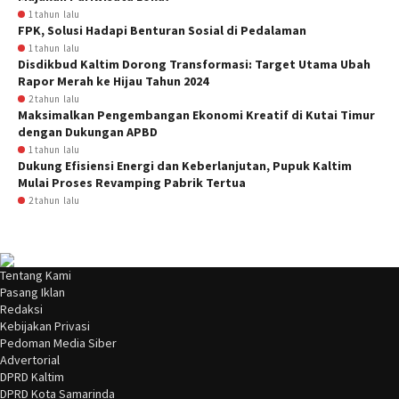
1 tahun lalu
FPK, Solusi Hadapi Benturan Sosial di Pedalaman
1 tahun lalu
Disdikbud Kaltim Dorong Transformasi: Target Utama Ubah
Rapor Merah ke Hijau Tahun 2024
2 tahun lalu
Maksimalkan Pengembangan Ekonomi Kreatif di Kutai Timur
dengan Dukungan APBD
1 tahun lalu
Dukung Efisiensi Energi dan Keberlanjutan, Pupuk Kaltim
Mulai Proses Revamping Pabrik Tertua
2 tahun lalu
Tentang Kami
Pasang Iklan
Redaksi
Kebijakan Privasi
Pedoman Media Siber
Advertorial
DPRD Kaltim
DPRD Kota Samarinda