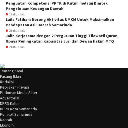
Penguatan Kompetensi PPTK di Kutim melalui Bimtek
Pengelolaan Keuangan Daerah
1 tahun lalu
Laila Fatihah: Dorong Aktivitas UMKM Untuk Maksimalkan
Pendapatan Asli Daerah Samarinda
2 tahun lalu
Jalin Kerjasama dengan 2 Perguruan Tinggi Tilawatil Quran,
Upaya Peningkatan Kapasitas Juri dan Dewan Hakim MTQ
2 tahun lalu
Tentang Kami
Pasang Iklan
Redaksi
Kebijakan Privasi
Pedoman Media Siber
Advertorial
DPRD Kaltim
DPRD Kota Samarinda
Pemkot Samarinda
Daerah
Ekonomi