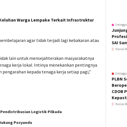
Keluhan Warga Lempake Terkait Infrastruktur
2 minggu
Junjung
Profesi
 pembelajaran agar tidak terjadi lagi kebakaran atau
SAI Sa
Harian R
 tidak lain untuk mensejahterakan masyarakatnya
tenaga kerja lokal. Intinya menekankan pentingnya
engarahan kepada tenaga kerja setiap pagi,”
2 minggu
PLBN S
Beroper
CDOB P
Kepast
Harian R
 Pendistribusian Logistik Pilkada
 Dukung Posyandu