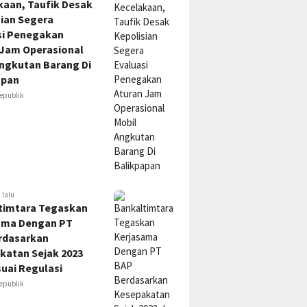
kaan, Taufik Desak
sian Segera
si Penegakan
 Jam Operasional
Angkutan Barang Di
apan
epublik
 lalu
timtara Tegaskan
ama Dengan PT
rdasarkan
katan Sejak 2023
uai Regulasi
epublik