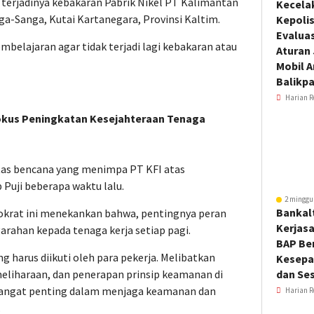
terjadinya kebakaran Pabrik Nikel PT Kalimantan
Kecela
nga-Sanga, Kutai Kartanegara, Provinsi Kaltim.
Kepoli
Evalua
embelajaran agar tidak terjadi lagi kebakaran atau
Aturan
Mobil 
Balikp
Harian R
okus Peningkatan Kesejahteraan Tenaga
tas bencana yang menimpa PT KFI atas
Puji beberapa waktu lalu.
2 minggu
Bankal
emokrat ini menekankan bahwa, pentingnya peran
Kerjas
ahan kepada tenaga kerja setiap pagi.
BAP Be
 harus diikuti oleh para pekerja. Melibatkan
Kesepa
eliharaan, dan penerapan prinsip keamanan di
dan Ses
sangat penting dalam menjaga keamanan dan
Harian R
.