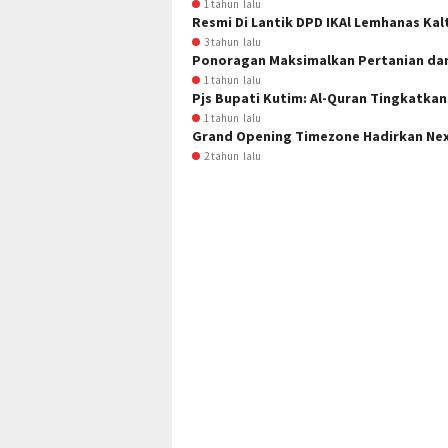
1 tahun lalu
Resmi Di Lantik DPD IKAl Lemhanas Kal
3 tahun lalu
Ponoragan Maksimalkan Pertanian da
1 tahun lalu
Pjs Bupati Kutim: Al-Quran Tingkatkan
1 tahun lalu
Grand Opening Timezone Hadirkan Nex
2 tahun lalu