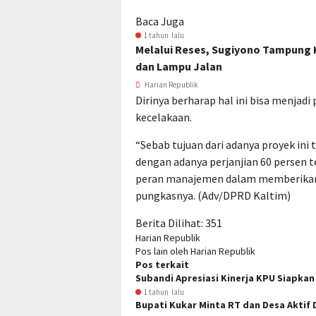
Baca Juga
1 tahun lalu
Melalui Reses, Sugiyono Tampung 
dan Lampu Jalan
Harian Republik
Dirinya berharap hal ini bisa menjadi
kecelakaan.
“Sebab tujuan dari adanya proyek ini
dengan adanya perjanjian 60 persen 
peran manajemen dalam memberikan p
pungkasnya. (Adv/DPRD Kaltim)
Berita Dilihat:
351
Harian Republik
Pos lain oleh Harian Republik
Pos terkait
Subandi Apresiasi Kinerja KPU Siapkan
1 tahun lalu
Bupati Kukar Minta RT dan Desa Aktif