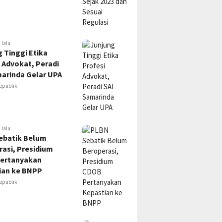
 lalu
 Tinggi Etika
 Advokat, Peradi
marinda Gelar UPA
epublik
 lalu
ebatik Belum
asi, Presidium
ertanyakan
ian ke BNPP
epublik