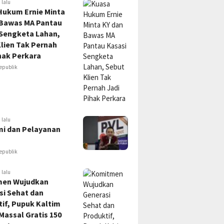
 lalu
Hukum Ernie Minta
 Bawas MA Pantau
 Sengketa Lahan,
lien Tak Pernah
hak Perkara
epublik
 lalu
i dan Pelayanan
epublik
 lalu
en Wujudkan
si Sehat dan
if, Pupuk Kaltim
Massal Gratis 150