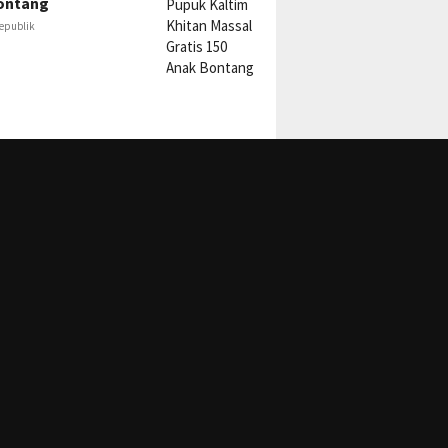
ontang
epublik