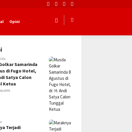
al
Opini
i
 lalu
Golkar Samarinda
us di Fugo Hotel,
Andi Satya Calon
l Ketua
epublik
lu
ya Terjadi