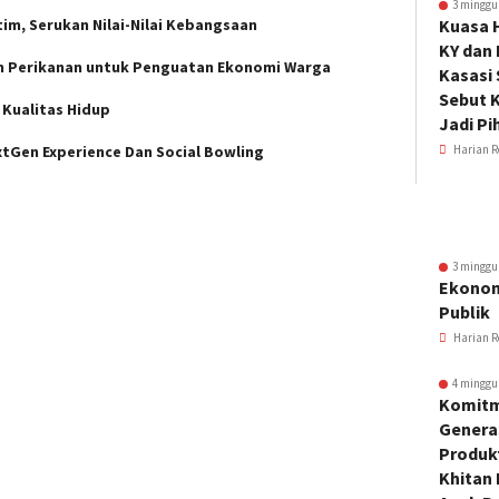
3 minggu
tim, Serukan Nilai-Nilai Kebangsaan
Kuasa 
KY dan
n Perikanan untuk Penguatan Ekonomi Warga
Kasasi
Sebut K
 Kualitas Hidup
Jadi Pi
tGen Experience Dan Social Bowling
Harian R
3 minggu
Ekonom
Publik
Harian R
4 minggu
Komitm
Genera
Produkt
Khitan 