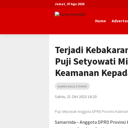
Jumat, 07 Agu 2026
Home
Advertor
Beranda
Advertorial
DPRD Kaltim
Terjadi Kebakaran
Puji Setyowati M
Keamanan Kepada
waktu baca 1 menit
Sabtu, 21 Okt 2023 16:20
Puji Setyowati Anggota DPRD Provinsi Kalima
Samarinda – Anggota DPRD Provinsi K