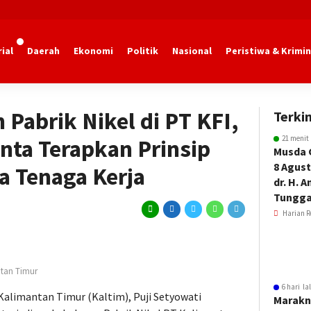
ial
Daerah
Ekonomi
Politik
Nasional
Peristiwa & Krimin
 Pabrik Nikel di PT KFI,
Terkin
21 menit
inta Terapkan Prinsip
Musda 
8 Agust
 Tenaga Kerja
dr. H. 
Tungga
Harian R
ntan Timur
6 hari la
alimantan Timur (Kaltim), Puji Setyowati
Marakn