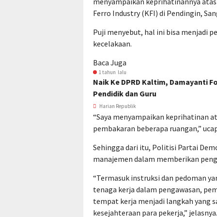
menyampaikan keprihatinannya atas 
Ferro Industry (KFI) di Pendingin, Sa
Puji menyebut, hal ini bisa menjadi p
kecelakaan.
Baca Juga
1 tahun lalu
Naik Ke DPRD Kaltim, Damayanti F
Pendidik dan Guru
Harian Republik
“Saya menyampaikan keprihatinan a
pembakaran beberapa ruangan,” ucap 
Sehingga dari itu, Politisi Partai D
manajemen dalam memberikan pengar
“Termasuk instruksi dan pedoman yang
tenaga kerja dalam pengawasan, pem
tempat kerja menjadi langkah yang 
kesejahteraan para pekerja,” jelasnya