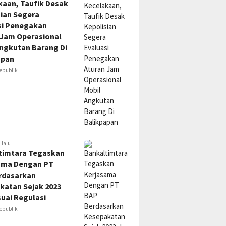
kaan, Taufik Desak
sian Segera
si Penegakan
 Jam Operasional
Angkutan Barang Di
apan
epublik
 lalu
timtara Tegaskan
ama Dengan PT
rdasarkan
katan Sejak 2023
uai Regulasi
epublik