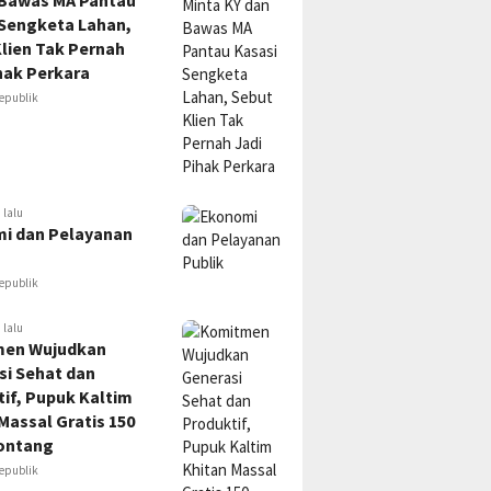
 Bawas MA Pantau
 Sengketa Lahan,
lien Tak Pernah
hak Perkara
epublik
 lalu
i dan Pelayanan
epublik
 lalu
en Wujudkan
si Sehat dan
if, Pupuk Kaltim
Massal Gratis 150
ontang
epublik