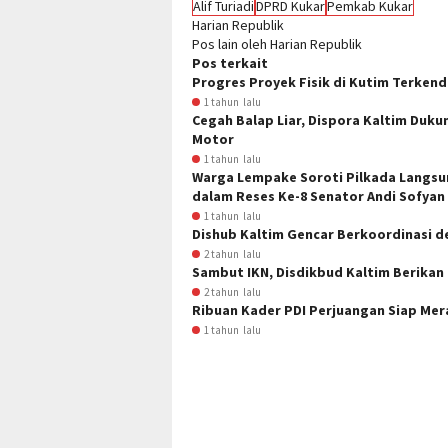
Alif Turiadi
DPRD Kukar
Pemkab Kukar
Harian Republik
Pos lain oleh Harian Republik
Pos terkait
Progres Proyek Fisik di Kutim Terkend
1 tahun lalu
Cegah Balap Liar, Dispora Kaltim Duk
Motor
1 tahun lalu
Warga Lempake Soroti Pilkada Langs
dalam Reses Ke-8 Senator Andi Sofya
1 tahun lalu
Dishub Kaltim Gencar Berkoordinasi de
2 tahun lalu
Sambut IKN, Disdikbud Kaltim Berikan B
2 tahun lalu
Ribuan Kader PDI Perjuangan Siap Mer
1 tahun lalu