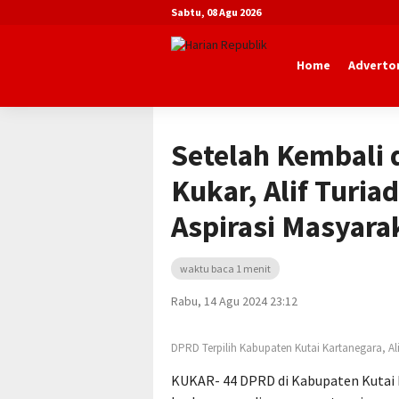
Sabtu, 08 Agu 2026
Home
Advertor
Beranda
Advertorial
DPRD Kutai Ka
Setelah Kembali 
Kukar, Alif Turia
Aspirasi Masyara
waktu baca 1 menit
Rabu, 14 Agu 2024 23:12
DPRD Terpilih Kabupaten Kutai Kartanegara, Alif
KUKAR- 44 DPRD di Kabupaten Kutai K