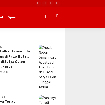
al
Opini
i
alu
Golkar Samarinda
us di Fugo Hotel,
Andi Satya Calon
l Ketua
epublik
 lalu
ya Terjadi