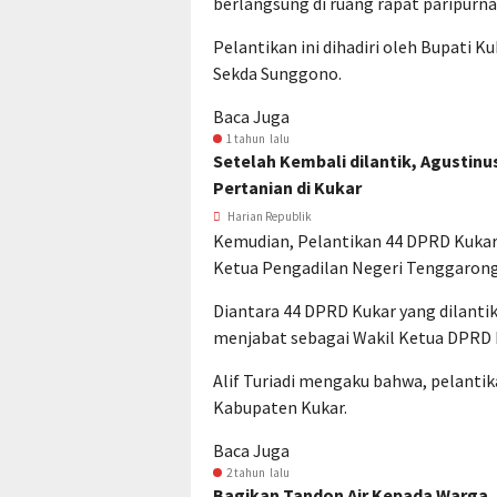
berlangsung di ruang rapat paripurna
Pelantikan ini dihadiri oleh Bupati K
Sekda Sunggono.
Baca Juga
1 tahun lalu
Setelah Kembali dilantik, Agustinu
Pertanian di Kukar
Harian Republik
Kemudian, Pelantikan 44 DPRD Kukar 
Ketua Pengadilan Negeri Tenggarong
Diantara 44 DPRD Kukar yang dilantik i
menjabat sebagai Wakil Ketua DPRD 
Alif Turiadi mengaku bahwa, pelantik
Kabupaten Kukar.
Baca Juga
2 tahun lalu
Bagikan Tandon Air Kepada Warga,