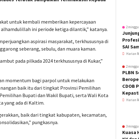
rakat untuk kembali memberikan kepercayaan
2 minggu
lhamdulillah ini periode ketiga dilantik,” katanya.
Junjung
Profesi
perjuangkan aspirasi masyarakat, terkhususnya di
SAI Sa
enggarong seberang, sebulu, dan muara kaman.
Harian R
yambut pada pilkada 2024 terkhususnya di Kukar,”
2 minggu
PLBN S
Beroper
kan momentum bagi parpol untuk melakukan
CDOB P
angan baik itu dari tingkat Provinsi Pemilihan
Kepast
Pemilihan Bupati dan Wakil Bupati, serta Wali Kota
Harian R
a yang ada di Kaltim.
gerakkan, baik dari tingkat kabupaten, kecamatan,
onsolidasikan,” pungkasnya.
3 minggu
Kuasa 