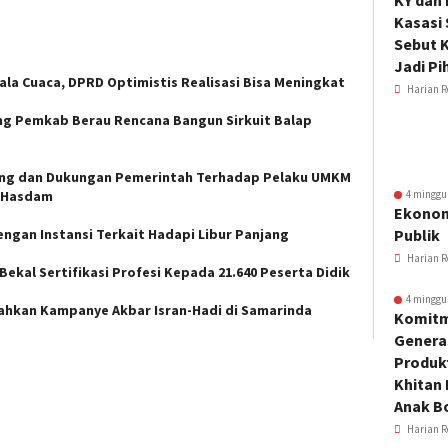
KY dan
Kasasi
Sebut K
Jadi Pi
ala Cuaca, DPRD Optimistis Realisasi Bisa Meningkat
Harian R
ung Pemkab Berau Rencana Bangun Sirkuit Balap
ung dan Dukungan Pemerintah Terhadap Pelaku UMKM
n Hasdam
4 minggu
Ekonom
ngan Instansi Terkait Hadapi Libur Panjang
Publik
Harian R
ekal Sertifikasi Profesi Kepada 21.640 Peserta Didik
4 minggu
ahkan Kampanye Akbar Isran-Hadi di Samarinda
Komitm
Genera
Produkt
Khitan 
Anak B
Harian R