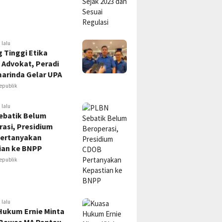
 lalu
 Tinggi Etika
 Advokat, Peradi
marinda Gelar UPA
epublik
 lalu
ebatik Belum
asi, Presidium
ertanyakan
ian ke BNPP
epublik
 lalu
Hukum Ernie Minta