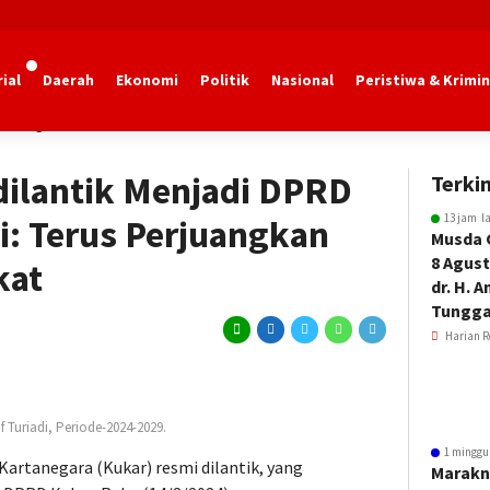
ial
Daerah
Ekonomi
Politik
Nasional
Peristiwa & Krimin
rtanegara
dilantik Menjadi DPRD
Terkin
13 jam l
di: Terus Perjuangkan
Musda 
8 Agust
kat
dr. H. 
Tungga
Harian R
 Turiadi, Periode-2024-2029.
1 minggu
artanegara (Kukar) resmi dilantik, yang
Marakn