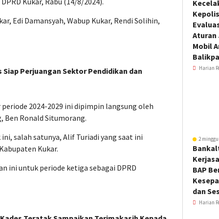
 DPRD Kukar, Rabu (14/8/2024).
Kecela
Kepoli
ukar, Edi Damansyah, Wabup Kukar, Rendi Solihin,
Evalua
Aturan
Mobil 
Balikp
Harian R
s Siap Perjuangan Sektor Pendidikan dan
periode 2024-2029 ini dipimpin langsung oleh
, Ben Ronald Situmorang.
ni, salah satunya, Alif Turiadi yang saat ini
2 minggu
Bankal
Kabupaten Kukar.
Kerjas
an ini untuk periode ketiga sebagai DPRD
BAP Be
Kesepa
dan Ses
Harian R
 Kades Teratak Sampaikan Terimakasih Kepada