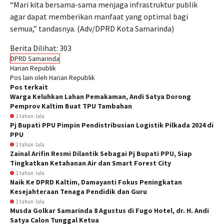
“Mari kita bersama-sama menjaga infrastruktur publik
agar dapat memberikan manfaat yang optimal bagi
semua,” tandasnya. (Adv/DPRD Kota Samarinda)
Berita Dilihat:
303
DPRD Samarinda
Harian Republik
Pos lain oleh Harian Republik
Pos terkait
Warga Keluhkan Lahan Pemakaman, Andi Satya Dorong
Pemprov Kaltim Buat TPU Tambahan
1 tahun lalu
Pj Bupati PPU Pimpin Pendistribusian Logistik Pilkada 2024 di
PPU
1 tahun lalu
Zainal Arifin Resmi Dilantik Sebagai Pj Bupati PPU, Siap
Tingkatkan Ketahanan Air dan Smart Forest City
1 tahun lalu
Naik Ke DPRD Kaltim, Damayanti Fokus Peningkatan
Kesejahteraan Tenaga Pendidik dan Guru
1 tahun lalu
Musda Golkar Samarinda 8 Agustus di Fugo Hotel, dr. H. Andi
Satya Calon Tunggal Ketua