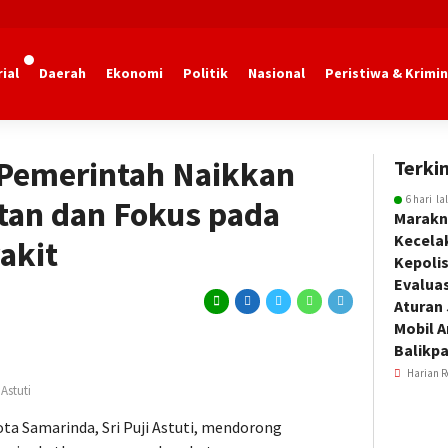
ial
Daerah
Ekonomi
Politik
Nasional
Peristiwa & Krimin
marinda
a Pemerintah Naikkan
Terkin
6 hari la
tan dan Fokus pada
Marakn
Kecela
akit
Kepoli
Evalua
Aturan
Mobil 
Balikp
Harian R
Astuti
ta Samarinda, Sri Puji Astuti, mendorong