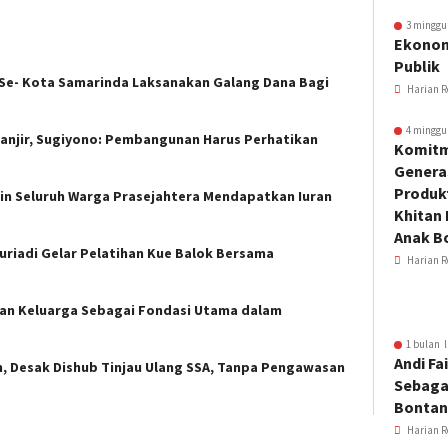
3 minggu
Ekonom
Publik
 Se- Kota Samarinda Laksanakan Galang Dana Bagi
Harian R
4 minggu
anjir, Sugiyono: Pembangunan Harus Perhatikan
Komitm
Genera
Produkt
n Seluruh Warga Prasejahtera Mendapatkan Iuran
Khitan 
Anak B
uriadi Gelar Pelatihan Kue Balok Bersama
Harian R
nan Keluarga Sebagai Fondasi Utama dalam
1 bulan l
Andi Fai
, Desak Dishub Tinjau Ulang SSA, Tanpa Pengawasan
Sebaga
Bonta
Harian R