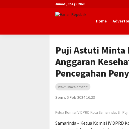
Jumat, 07 Agu 2026
Home
Advertor
Beranda
Advertorial
DPRD Kota Sa
Puji Astuti Mint
Anggaran Keseha
Pencegahan Peny
waktu baca 2 menit
Senin, 5 Feb 2024 16:23
Ketua Komisi IV DPRD Kota Samarinda, Sri Puji 
Samarinda – Ketua Komisi IV DPRD Ko