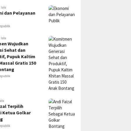
 lalu
i dan Pelayanan
epublik
 lalu
en Wujudkan
si Sehat dan
if, Pupuk Kaltim
Massal Gratis 150
ontang
epublik
alu
zal Terpilih
i Ketua Golkar
ng
epublik