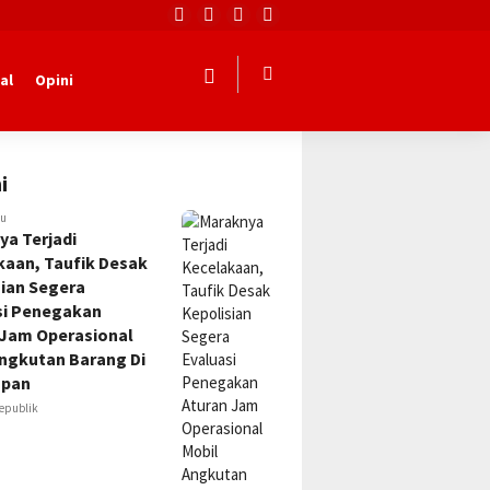
al
Opini
i
lu
ya Terjadi
kaan, Taufik Desak
sian Segera
si Penegakan
 Jam Operasional
Angkutan Barang Di
apan
epublik