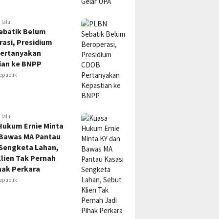
 lalu
ebatik Belum
asi, Presidium
ertanyakan
ian ke BNPP
epublik
 lalu
Hukum Ernie Minta
 Bawas MA Pantau
 Sengketa Lahan,
lien Tak Pernah
hak Perkara
epublik