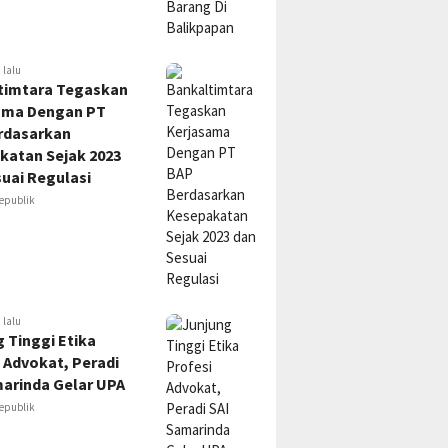
 lalu
timtara Tegaskan
ama Dengan PT
rdasarkan
katan Sejak 2023
uai Regulasi
epublik
 lalu
 Tinggi Etika
 Advokat, Peradi
marinda Gelar UPA
epublik