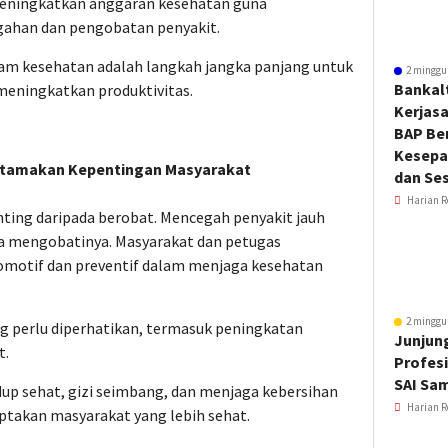
eningkatkan anggaran kesehatan guna
gahan dan pengobatan penyakit.
lam kesehatan adalah langkah jangka panjang untuk
2 minggu
Bankal
eningkatkan produktivitas.
Kerjas
BAP Be
Kesepa
g Utamakan Kepentingan Masyarakat
dan Ses
Harian R
nting daripada berobat. Mencegah penyakit jauh
ada mengobatinya. Masyarakat dan petugas
romotif dan preventif dalam menjaga kesehatan
2 minggu
g perlu diperhatikan, termasuk peningkatan
Junjung
t.
Profesi
SAI Sa
dup sehat, gizi seimbang, dan menjaga kebersihan
Harian R
ptakan masyarakat yang lebih sehat.