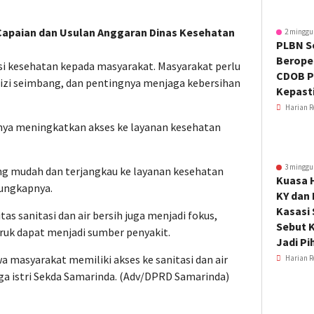
 Capaian dan Usulan Anggaran Dinas Kesehatan
2 minggu
PLBN S
Beroper
i kesehatan kepada masyarakat. Masyarakat perlu
CDOB P
 gizi seimbang, dan pentingnya menjaga kebersihan
Kepast
Harian R
gnya meningkatkan akses ke layanan kesehatan
3 minggu
ng mudah dan terjangkau ke layanan kesehatan
Kuasa 
 ungkapnya.
KY dan
Kasasi
tas sanitasi dan air bersih juga menjadi fokus,
Sebut K
buruk dapat menjadi sumber penyakit.
Jadi Pi
masyarakat memiliki akses ke sanitasi dan air
Harian R
juga istri Sekda Samarinda. (Adv/DPRD Samarinda)