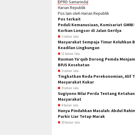
DPRD Samarinda
Harian Republik
Pos lain oleh Harian Republik
Pos terkait
Peduli Kemanusiaan, Komisariat GMNI
Korban Longsor di Jalan Gerilya
1 tahun lalu
Masyarakat Sempaja Timur Keluhkan B
Keadilan Lingkungan
11 bulan lalu
Rusman Ya’qub Dorong Pemda Menjami
BPJS Kesehatan
2 tahun lalu
Tingkatkan Roda Perekonomian, Alif T
Masyarakat Kukar
3 tahun lalu
Sugiyono Nilai Perda Tentang Ketaha
Masyarakat
4 bulan lalu
Hanya Pindahkan Masalah: Abdul Rahim
Parkir Liar Tetap Marak
10 bulan lalu